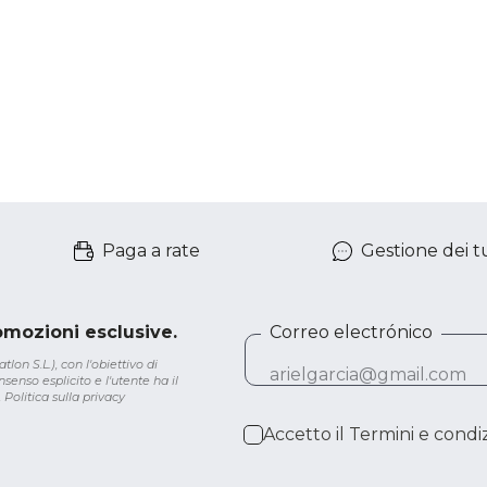
Paga a rate
Gestione dei tu
romozioni esclusive.
Correo electrónico
lon S.L.), con l'obiettivo di
senso esplicito e l'utente ha il
.
Politica sulla privacy
Accetto il
Termini e condiz