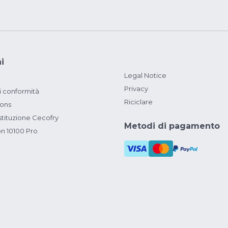
i
Legal Notice
Privacy
i conformità
Riciclare
ions
ituzione Cecofry
Metodi di pagamento
on 10100 Pro