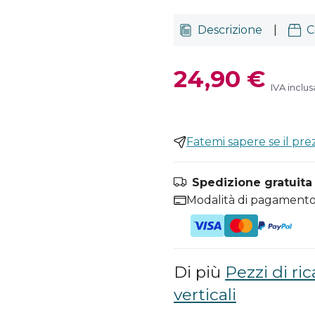
Descrizione
|
C
24,90 €
IVA inclus
Fatemi sapere se il pr
Spedizione gratuita i
Modalità di pagamento
Di più
Pezzi di ri
verticali