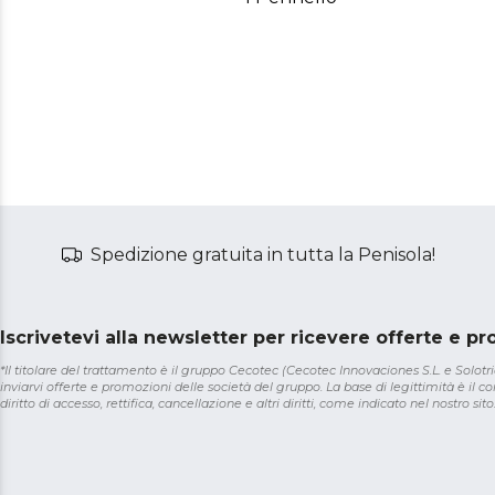
Spedizione gratuita in tutta la Penisola!
Iscrivetevi alla newsletter per ricevere offerte e p
*Il titolare del trattamento è il gruppo Cecotec (Cecotec Innovaciones S.L. e Solotriat
inviarvi offerte e promozioni delle società del gruppo. La base di legittimità è il con
diritto di accesso, rettifica, cancellazione e altri diritti, come indicato nel nostro sito