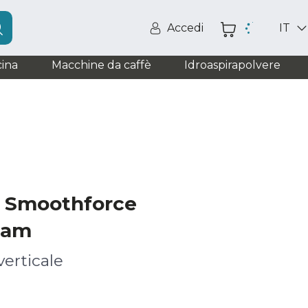
Accedi
IT
ina
Macchine da caffè
Idroaspirapolvere
a Smoothforce
eam
verticale