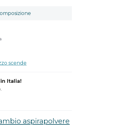
omposizione
a
ezzo scende
n Italia!
.
cambio aspirapolvere