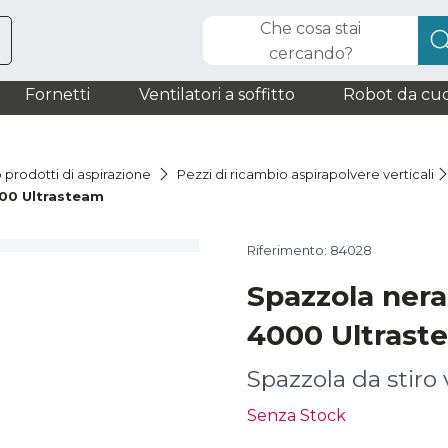
Che cosa stai
cercando?
Fornetti
Ventilatori a soffitto
Robot da cuc
 prodotti di aspirazione
Pezzi di ricambio aspirapolvere verticali
00 Ultrasteam
Riferimento: 84028
Spazzola ner
4000 Ultrast
Spazzola da stiro 
Senza Stock