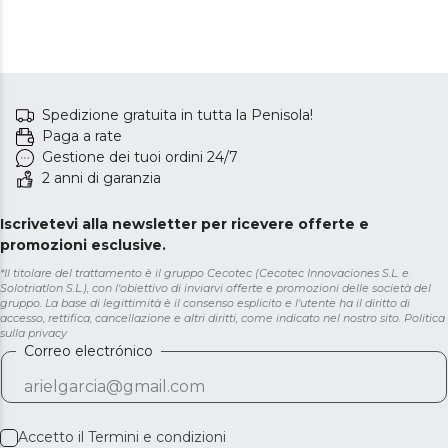
Spedizione gratuita in tutta la Penisola!
Paga a rate
Gestione dei tuoi ordini 24/7
2 anni di garanzia
Iscrivetevi alla newsletter per ricevere offerte e
promozioni esclusive.
*Il titolare del trattamento è il gruppo Cecotec (Cecotec Innovaciones S.L. e
Solotriatlon S.L.), con l'obiettivo di inviarvi offerte e promozioni delle società del
gruppo. La base di legittimità è il consenso esplicito e l'utente ha il diritto di
accesso, rettifica, cancellazione e altri diritti, come indicato nel nostro sito.
Politica
sulla privacy
Correo electrónico
Accetto il
Termini e condizioni