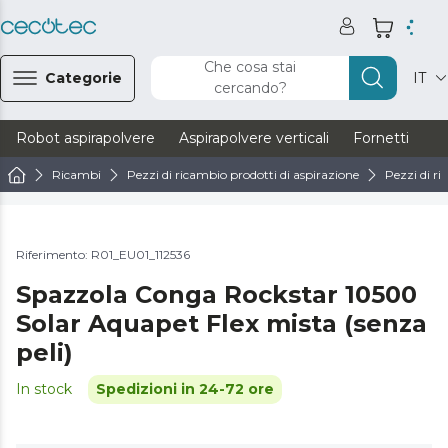
Che cosa stai
Categorie
IT
cercando?
Robot aspirapolvere
Aspirapolvere verticali
Fornetti
Ve
Ricambi
Pezzi di ricambio prodotti di aspirazione
Pezzi di ri
Riferimento: R01_EU01_112536
Spazzola Conga Rockstar 10500
Solar Aquapet Flex mista (senza
peli)
In stock
Spedizioni in 24-72 ore