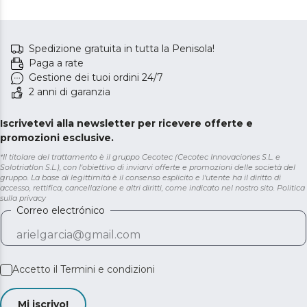
Spedizione gratuita in tutta la Penisola!
Paga a rate
Gestione dei tuoi ordini 24/7
2 anni di garanzia
Iscrivetevi alla newsletter per ricevere offerte e
promozioni esclusive.
*Il titolare del trattamento è il gruppo Cecotec (Cecotec Innovaciones S.L. e
Solotriatlon S.L.), con l'obiettivo di inviarvi offerte e promozioni delle società del
gruppo. La base di legittimità è il consenso esplicito e l'utente ha il diritto di
accesso, rettifica, cancellazione e altri diritti, come indicato nel nostro sito.
Politica
sulla privacy
Correo electrónico
Accetto il
Termini e condizioni
Mi iscrivo!