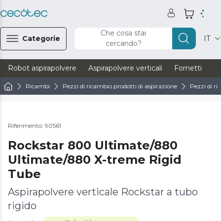
Che cosa stai
Categorie
IT
cercando?
Robot aspirapolvere
Aspirapolvere verticali
Fornetti
Ve
Ricambi
Pezzi di ricambio prodotti di aspirazione
Pezzi di ri
Riferimento: 90561
Rockstar 800 Ultimate/880
Ultimate/880 X-treme Rigid
Tube
Aspirapolvere verticale Rockstar a tubo
rigido