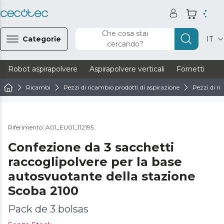
Che cosa stai
Categorie
IT
cercando?
Robot aspirapolvere
Aspirapolvere verticali
Fornetti
Ve
Ricambi
Pezzi di ricambio prodotti di aspirazione
Pezzi di ri
Riferimento: A01_EU01_112195
Confezione da 3 sacchetti
raccoglipolvere per la base
autosvuotante della stazione
Scoba 2100
Pack de 3 bolsas