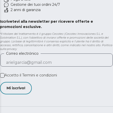
Gestione dei tuoi ordini 24/7
2 anni di garanzia
Iscrivetevi alla newsletter per ricevere offerte e
promozioni esclusive.
*Il titolare del trattamento è il gruppo Cecotec (Cecotec Innovaciones S.L. e
Solotriatlon S.L.), con l'obiettivo di inviarvi offerte e promozioni delle società del
gruppo. La base di legittimità è il consenso esplicito e l'utente ha il diritto di
accesso, rettifica, cancellazione e altri diritti, come indicato nel nostro sito.
Politica
sulla privacy
Correo electrónico
Accetto il
Termini e condizioni
Mi iscrivo!