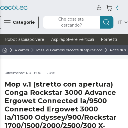
Che cosa stai
Categorie
IT
cercando?
Robot aspirapolvere
Aspirapolvere verticali
Fornetti
Ve
Ricambi
Pezzi di ricambio prodotti di aspirazione
Pezzi di ri
Riferimento: R01_EU01_112096
Mop v.1 (stretto con apertura)
Conga Rockstar 3000 Advance
Ergowet Connected Ia/9500
Connected Ergowet 3000
Ia/11500 Odyssey/900/Rockstar
1700/1500/2000/2500/300 X-