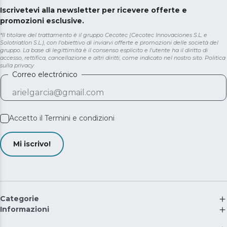
Iscrivetevi alla newsletter per ricevere offerte e
promozioni esclusive.
*Il titolare del trattamento è il gruppo Cecotec (Cecotec Innovaciones S.L. e
Solotriatlon S.L.), con l'obiettivo di inviarvi offerte e promozioni delle società del
gruppo. La base di legittimità è il consenso esplicito e l'utente ha il diritto di
accesso, rettifica, cancellazione e altri diritti, come indicato nel nostro sito.
Politica
sulla privacy
Correo electrónico
Accetto il
Termini e condizioni
Mi iscrivo!
Categorie
Informazioni