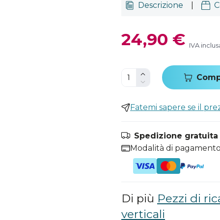
Descrizione
|
C
24,90 €
IVA inclus
Comp
Fatemi sapere se il pr
Spedizione gratuita i
Modalità di pagamento
Di più
Pezzi di ri
verticali