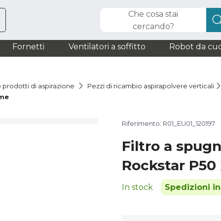
Che cosa stai
cercando?
Fornetti
Ventilatori a soffitto
Robot da cuc
 prodotti di aspirazione
Pezzi di ricambio aspirapolvere verticali
eme
Riferimento: R01_EU01_120197
Filtro a spug
Rockstar P50
In stock
Spedizioni i