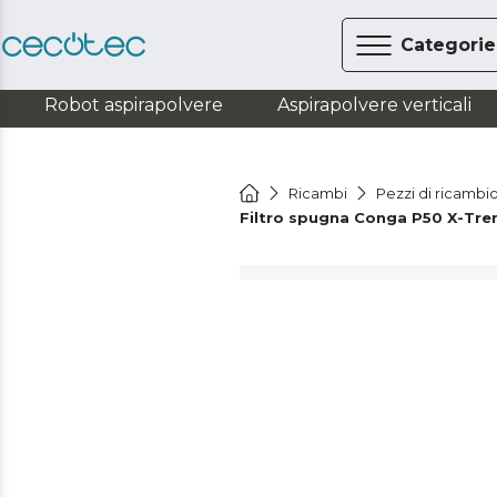
Categorie
Robot aspirapolvere
Aspirapolvere verticali
Ricambi
Pezzi di ricambio
Filtro spugna Conga P50 X-Tr