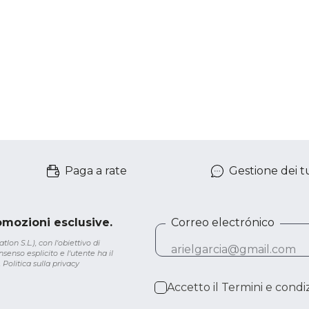
Paga a rate
Gestione dei tu
romozioni esclusive.
Correo electrónico
lon S.L.), con l'obiettivo di
senso esplicito e l'utente ha il
.
Politica sulla privacy
Accetto il
Termini e condiz