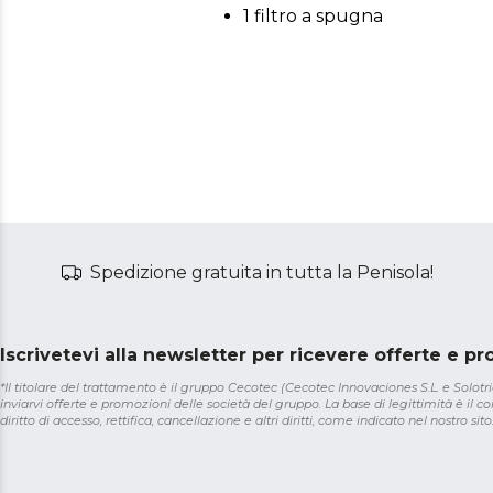
1 filtro a spugna
Spedizione gratuita in tutta la Penisola!
Iscrivetevi alla newsletter per ricevere offerte e p
*Il titolare del trattamento è il gruppo Cecotec (Cecotec Innovaciones S.L. e Solotriat
inviarvi offerte e promozioni delle società del gruppo. La base di legittimità è il con
diritto di accesso, rettifica, cancellazione e altri diritti, come indicato nel nostro sito