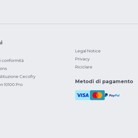
i
Legal Notice
Privacy
i conformità
Riciclare
ions
ituzione Cecofry
Metodi di pagamento
on 10100 Pro