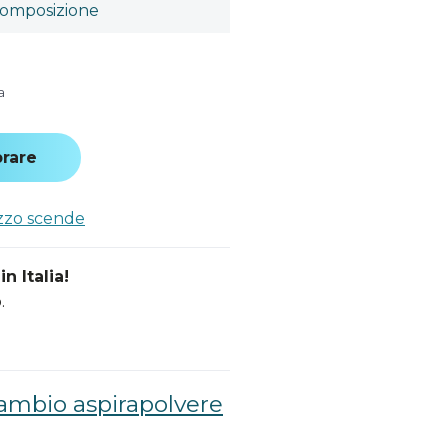
omposizione
a
rare
ezzo scende
n Italia!
.
cambio aspirapolvere