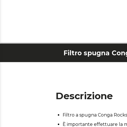
Filtro spugna Co
Descrizione
Filtro a spugna Conga Rock
È importante effettuare la m