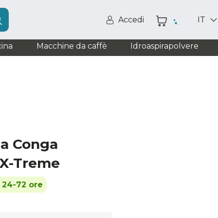
Accedi
IT
ina
Macchine da caffè
Idroaspirapolvere
na Conga
 X-Treme
n 24-72 ore