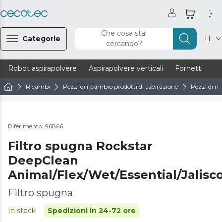
Che cosa stai
Categorie
IT
cercando?
Robot aspirapolvere
Aspirapolvere verticali
Fornetti
Ve
Ricambi
Pezzi di ricambio prodotti di aspirazione
Pezzi di ri
Riferimento: 96866
Filtro spugna Rockstar
DeepClean
Animal/Flex/Wet/Essential/Jalisc
Filtro spugna
In stock
Spedizioni in 24-72 ore