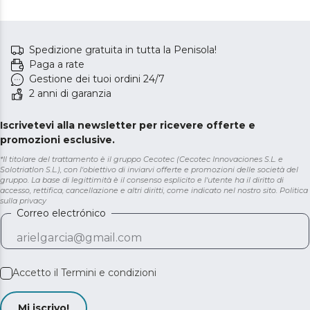
Spedizione gratuita in tutta la Penisola!
Paga a rate
Gestione dei tuoi ordini 24/7
2 anni di garanzia
Iscrivetevi alla newsletter per ricevere offerte e
promozioni esclusive.
*Il titolare del trattamento è il gruppo Cecotec (Cecotec Innovaciones S.L. e
Solotriatlon S.L.), con l'obiettivo di inviarvi offerte e promozioni delle società del
gruppo. La base di legittimità è il consenso esplicito e l'utente ha il diritto di
accesso, rettifica, cancellazione e altri diritti, come indicato nel nostro sito.
Politica
sulla privacy
Correo electrónico
Accetto il
Termini e condizioni
Mi iscrivo!