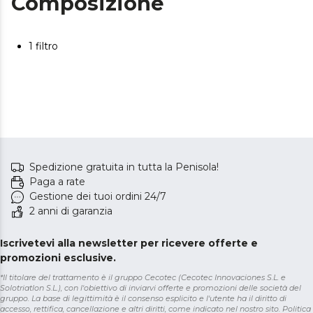
Composizione
1 filtro
Spedizione gratuita in tutta la Penisola!
Paga a rate
Gestione dei tuoi ordini 24/7
2 anni di garanzia
Iscrivetevi alla newsletter per ricevere offerte e
promozioni esclusive.
*Il titolare del trattamento è il gruppo Cecotec (Cecotec Innovaciones S.L. e
Solotriatlon S.L.), con l'obiettivo di inviarvi offerte e promozioni delle società del
gruppo. La base di legittimità è il consenso esplicito e l'utente ha il diritto di
accesso, rettifica, cancellazione e altri diritti, come indicato nel nostro sito.
Politica