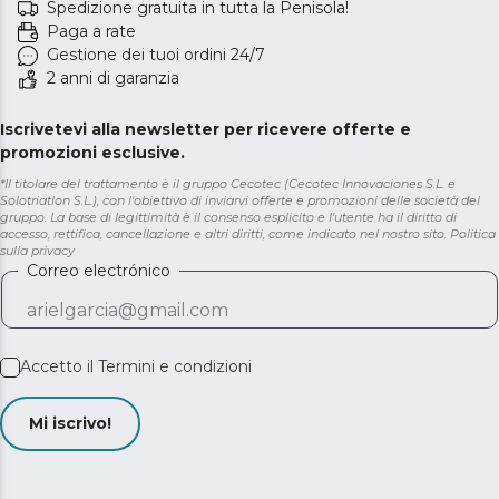
Spedizione gratuita in tutta la Penisola!
Paga a rate
Gestione dei tuoi ordini 24/7
2 anni di garanzia
Iscrivetevi alla newsletter per ricevere offerte e
promozioni esclusive.
*Il titolare del trattamento è il gruppo Cecotec (Cecotec Innovaciones S.L. e
Solotriatlon S.L.), con l'obiettivo di inviarvi offerte e promozioni delle società del
gruppo. La base di legittimità è il consenso esplicito e l'utente ha il diritto di
accesso, rettifica, cancellazione e altri diritti, come indicato nel nostro sito.
Politica
sulla privacy
Correo electrónico
Accetto il
Termini e condizioni
Mi iscrivo!