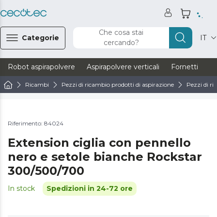
Che cosa stai
Categorie
IT
cercando?
Robot aspirapolvere
Aspirapolvere verticali
Fornetti
Ve
Ricambi
Pezzi di ricambio prodotti di aspirazione
Pezzi di ri
Riferimento: 84024
Extension ciglia con pennello
nero e setole bianche Rockstar
300/500/700
In stock
Spedizioni in 24-72 ore