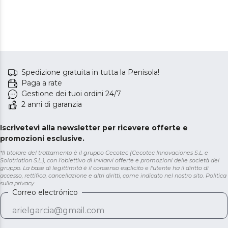
Spedizione gratuita in tutta la Penisola!
Paga a rate
Gestione dei tuoi ordini 24/7
2 anni di garanzia
Iscrivetevi alla newsletter per ricevere offerte e
promozioni esclusive.
*Il titolare del trattamento è il gruppo Cecotec (Cecotec Innovaciones S.L. e
Solotriatlon S.L.), con l'obiettivo di inviarvi offerte e promozioni delle società del
gruppo. La base di legittimità è il consenso esplicito e l'utente ha il diritto di
accesso, rettifica, cancellazione e altri diritti, come indicato nel nostro sito.
Politica
sulla privacy
Correo electrónico