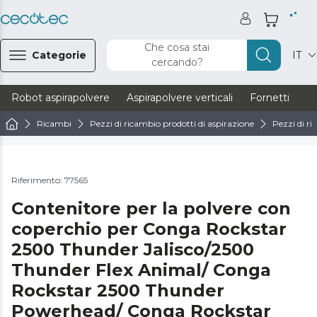
Che cosa stai
Categorie
IT
cercando?
Robot aspirapolvere
Aspirapolvere verticali
Fornetti
Ve
Ricambi
Pezzi di ricambio prodotti di aspirazione
Pezzi di ri
Riferimento: 77565
Contenitore per la polvere con
coperchio per Conga Rockstar
2500 Thunder Jalisco/2500
Thunder Flex Animal/ Conga
Rockstar 2500 Thunder
Powerhead/ Conga Rockstar