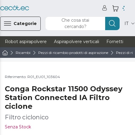
Che cosa stai
Categorie
IT
cercando?
Robot aspirapolvere
Aspirapolvere verticali
Fornetti
Ve
Ricambi
Pezzi di ricambio prodotti di aspirazione
Pezzi di ri
Riferimento: R01_EU01_103604
Conga Rockstar 11500 Odyssey
Station Connected IA Filtro
ciclone
Filtro ciclonico
Senza Stock