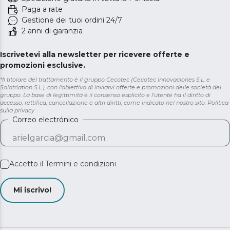
Paga a rate
Gestione dei tuoi ordini 24/7
2 anni di garanzia
Iscrivetevi alla newsletter per ricevere offerte e
promozioni esclusive.
*Il titolare del trattamento è il gruppo Cecotec (Cecotec Innovaciones S.L. e
Solotriatlon S.L.), con l'obiettivo di inviarvi offerte e promozioni delle società del
gruppo. La base di legittimità è il consenso esplicito e l'utente ha il diritto di
accesso, rettifica, cancellazione e altri diritti, come indicato nel nostro sito.
Politica
sulla privacy
Correo electrónico
Accetto il
Termini e condizioni
Mi iscrivo!