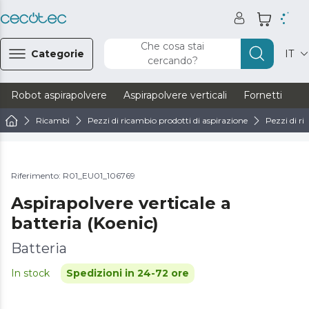
Che cosa stai
Categorie
IT
cercando?
Robot aspirapolvere
Aspirapolvere verticali
Fornetti
Ve
Ricambi
Pezzi di ricambio prodotti di aspirazione
Pezzi di ri
Riferimento: R01_EU01_106769
Aspirapolvere verticale a
batteria (Koenic)
Batteria
In stock
Spedizioni in 24-72 ore