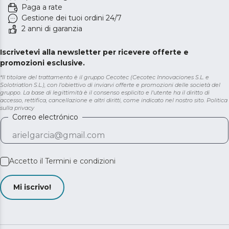
Paga a rate
Gestione dei tuoi ordini 24/7
2 anni di garanzia
Iscrivetevi alla newsletter per ricevere offerte e
promozioni esclusive.
*Il titolare del trattamento è il gruppo Cecotec (Cecotec Innovaciones S.L. e
Solotriatlon S.L.), con l'obiettivo di inviarvi offerte e promozioni delle società del
gruppo. La base di legittimità è il consenso esplicito e l'utente ha il diritto di
accesso, rettifica, cancellazione e altri diritti, come indicato nel nostro sito.
Politica
sulla privacy
Correo electrónico
Accetto il
Termini e condizioni
Mi iscrivo!