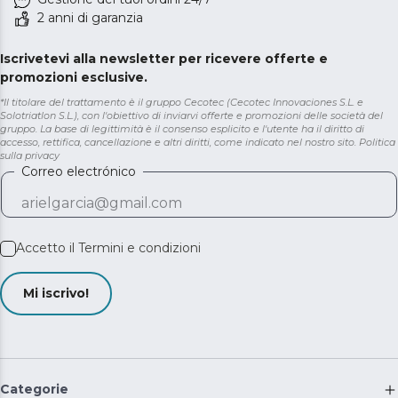
2 anni di garanzia
Iscrivetevi alla newsletter per ricevere offerte e
promozioni esclusive.
*Il titolare del trattamento è il gruppo Cecotec (Cecotec Innovaciones S.L. e
Solotriatlon S.L.), con l'obiettivo di inviarvi offerte e promozioni delle società del
gruppo. La base di legittimità è il consenso esplicito e l'utente ha il diritto di
accesso, rettifica, cancellazione e altri diritti, come indicato nel nostro sito.
Politica
sulla privacy
Correo electrónico
Accetto il
Termini e condizioni
Mi iscrivo!
Categorie