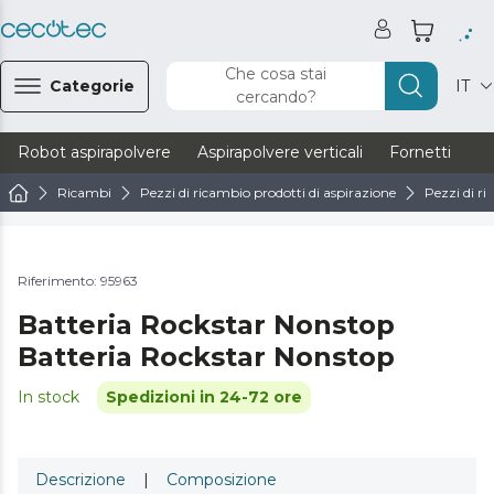
Che cosa stai
Categorie
IT
cercando?
Robot aspirapolvere
Aspirapolvere verticali
Fornetti
Ve
Ricambi
Pezzi di ricambio prodotti di aspirazione
Pezzi di ri
Riferimento: 95963
Batteria Rockstar Nonstop
Batteria Rockstar Nonstop
In stock
Spedizioni in 24-72 ore
Descrizione
|
Composizione