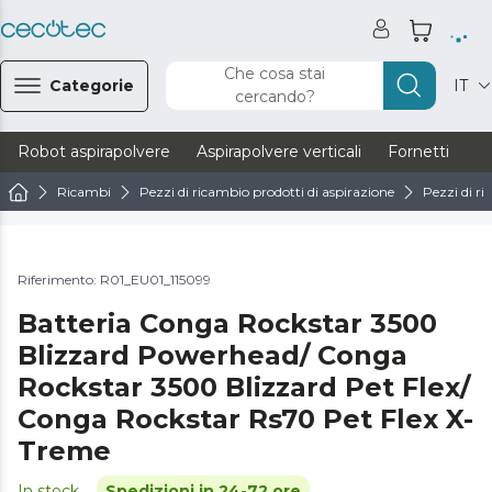
Che cosa stai
Categorie
IT
cercando?
Robot aspirapolvere
Aspirapolvere verticali
Fornetti
Ve
Ricambi
Pezzi di ricambio prodotti di aspirazione
Pezzi di ri
Riferimento: R01_EU01_115099
Batteria Conga Rockstar 3500
Blizzard Powerhead/ Conga
Rockstar 3500 Blizzard Pet Flex/
Conga Rockstar Rs70 Pet Flex X-
Treme
In stock
Spedizioni in 24-72 ore