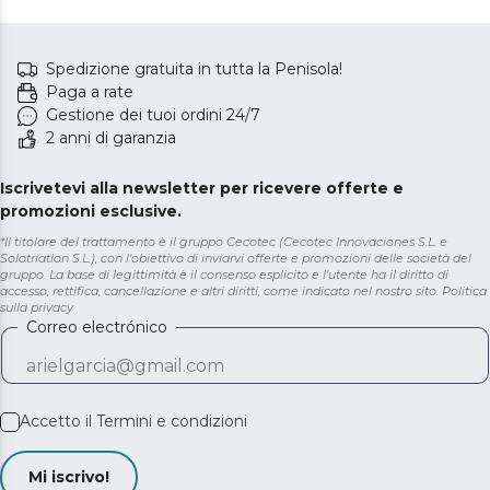
Spedizione gratuita in tutta la Penisola!
Paga a rate
Gestione dei tuoi ordini 24/7
2 anni di garanzia
Iscrivetevi alla newsletter per ricevere offerte e
promozioni esclusive.
*Il titolare del trattamento è il gruppo Cecotec (Cecotec Innovaciones S.L. e
Solotriatlon S.L.), con l'obiettivo di inviarvi offerte e promozioni delle società del
gruppo. La base di legittimità è il consenso esplicito e l'utente ha il diritto di
accesso, rettifica, cancellazione e altri diritti, come indicato nel nostro sito.
Politica
sulla privacy
Correo electrónico
Accetto il
Termini e condizioni
Mi iscrivo!