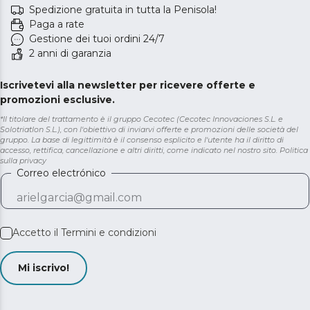
Spedizione gratuita in tutta la Penisola!
Paga a rate
Gestione dei tuoi ordini 24/7
2 anni di garanzia
Iscrivetevi alla newsletter per ricevere offerte e
promozioni esclusive.
*Il titolare del trattamento è il gruppo Cecotec (Cecotec Innovaciones S.L. e
Solotriatlon S.L.), con l'obiettivo di inviarvi offerte e promozioni delle società del
gruppo. La base di legittimità è il consenso esplicito e l'utente ha il diritto di
accesso, rettifica, cancellazione e altri diritti, come indicato nel nostro sito.
Politica
sulla privacy
Correo electrónico
Accetto il
Termini e condizioni
Mi iscrivo!