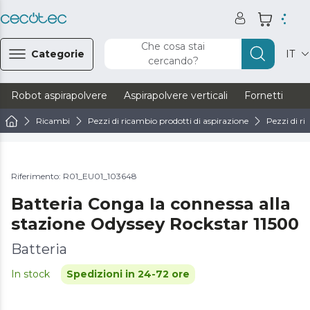
Che cosa stai
Categorie
IT
cercando?
Robot aspirapolvere
Aspirapolvere verticali
Fornetti
Ve
Ricambi
Pezzi di ricambio prodotti di aspirazione
Pezzi di ri
Riferimento: R01_EU01_103648
Batteria Conga Ia connessa alla
stazione Odyssey Rockstar 11500
Batteria
In stock
Spedizioni in 24-72 ore