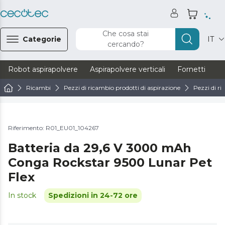
Che cosa stai
Categorie
IT
cercando?
Robot aspirapolvere
Aspirapolvere verticali
Fornetti
Ve
Ricambi
Pezzi di ricambio prodotti di aspirazione
Pezzi di ri
Riferimento: R01_EU01_104267
Batteria da 29,6 V 3000 mAh
Conga Rockstar 9500 Lunar Pet
Flex
In stock
Spedizioni in 24-72 ore