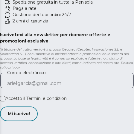
Spedizione gratuita in tutta la Penisola!
Paga a rate
Gestione dei tuoi ordini 24/7
2 anni di garanzia
Iscrivetevi alla newsletter per ricevere offerte e
promozioni esclusive.
*Il titolare del trattamento è il gruppo Cecotec (Cecotec Innovaciones S.L. e
Solotriatlon S.L.), con l'obiettivo di inviarvi offerte e promozioni delle società del
gruppo. La base di legittimità è il consenso esplicito e l'utente ha il diritto di
accesso, rettifica, cancellazione e altri diritti, come indicato nel nostro sito.
Politica
sulla privacy
Correo electrónico
Accetto il
Termini e condizioni
Mi iscrivo!