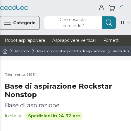
Che cosa stai
Categorie
IT
cercando?
Robot aspirapolvere
Aspirapolvere verticali
Fornetti
Ve
Ricambi
Pezzi di ricambio prodotti di aspirazione
Pezzi di ri
Riferimento: 95961
Base di aspirazione Rockstar
Nonstop
Base di aspirazione
In stock
Spedizioni in 24-72 ore