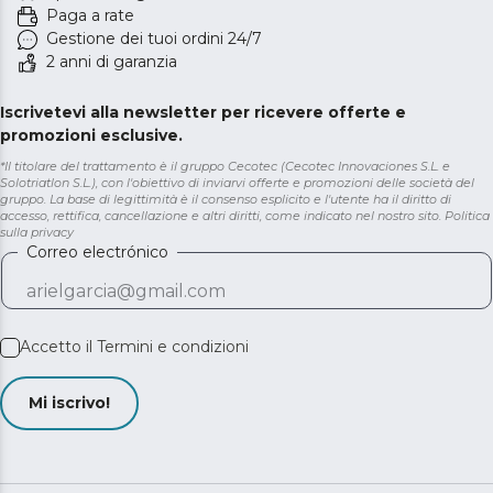
Paga a rate
Gestione dei tuoi ordini 24/7
2 anni di garanzia
Iscrivetevi alla newsletter per ricevere offerte e
promozioni esclusive.
*Il titolare del trattamento è il gruppo Cecotec (Cecotec Innovaciones S.L. e
Solotriatlon S.L.), con l'obiettivo di inviarvi offerte e promozioni delle società del
gruppo. La base di legittimità è il consenso esplicito e l'utente ha il diritto di
accesso, rettifica, cancellazione e altri diritti, come indicato nel nostro sito.
Politica
sulla privacy
Correo electrónico
Accetto il
Termini e condizioni
Mi iscrivo!