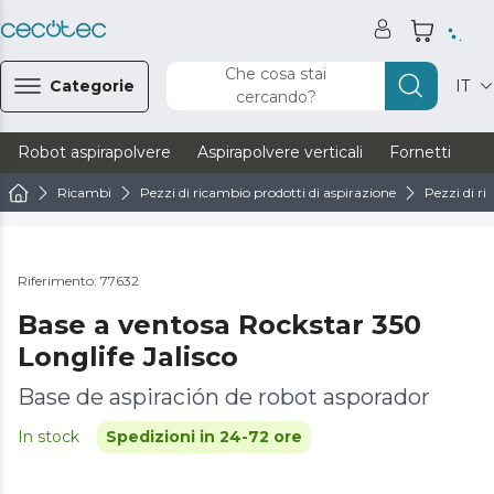
Che cosa stai
Categorie
IT
cercando?
Robot aspirapolvere
Aspirapolvere verticali
Fornetti
Ve
Ricambi
Pezzi di ricambio prodotti di aspirazione
Pezzi di ri
Riferimento: 77632
Base a ventosa Rockstar 350
Longlife Jalisco
Base de aspiración de robot asporador
In stock
Spedizioni in 24-72 ore