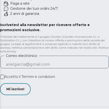
Paga a rate
Gestione dei tuoi ordini 24/7
2 anni di garanzia
Iscrivetevi alla newsletter per ricevere offerte e
promozioni esclusive.
*Il titolare del trattamento è il gruppo Cecotec (Cecotec Innovaciones S.L. e
Solotriatlon S.L.), con l'obiettivo di inviarvi offerte e promozioni delle società del
gruppo. La base di legittimità è il consenso esplicito e l'utente ha il diritto di
accesso, rettifica, cancellazione e altri diritti, come indicato nel nostro sito.
Politica
sulla privacy
Correo electrónico
Accetto il
Termini e condizioni
Mi iscrivo!