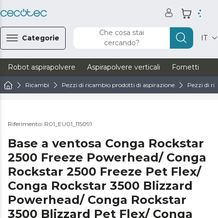
Che cosa stai
Categorie
IT
cercando?
Robot aspirapolvere
Aspirapolvere verticali
Fornetti
Ve
Ricambi
Pezzi di ricambio prodotti di aspirazione
Pezzi di ri
Riferimento: R01_EU01_115091
Base a ventosa Conga Rockstar
2500 Freeze Powerhead/ Conga
Rockstar 2500 Freeze Pet Flex/
Conga Rockstar 3500 Blizzard
Powerhead/ Conga Rockstar
3500 Blizzard Pet Flex/ Conga