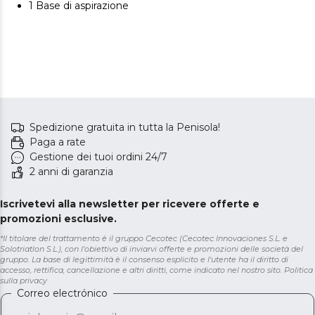
1 Base di aspirazione
Spedizione gratuita in tutta la Penisola!
Paga a rate
Gestione dei tuoi ordini 24/7
2 anni di garanzia
Iscrivetevi alla newsletter per ricevere offerte e
promozioni esclusive.
*Il titolare del trattamento è il gruppo Cecotec (Cecotec Innovaciones S.L. e
Solotriatlon S.L.), con l'obiettivo di inviarvi offerte e promozioni delle società del
gruppo. La base di legittimità è il consenso esplicito e l'utente ha il diritto di
accesso, rettifica, cancellazione e altri diritti, come indicato nel nostro sito.
Politica
sulla privacy
Correo electrónico