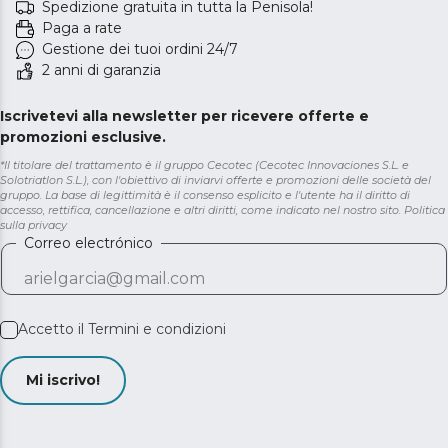
Spedizione gratuita in tutta la Penisola!
Paga a rate
Gestione dei tuoi ordini 24/7
2 anni di garanzia
Iscrivetevi alla newsletter per ricevere offerte e
promozioni esclusive.
*Il titolare del trattamento è il gruppo Cecotec (Cecotec Innovaciones S.L. e
Solotriatlon S.L.), con l'obiettivo di inviarvi offerte e promozioni delle società del
gruppo. La base di legittimità è il consenso esplicito e l'utente ha il diritto di
accesso, rettifica, cancellazione e altri diritti, come indicato nel nostro sito.
Politica
sulla privacy
Correo electrónico
Accetto il
Termini e condizioni
Mi iscrivo!