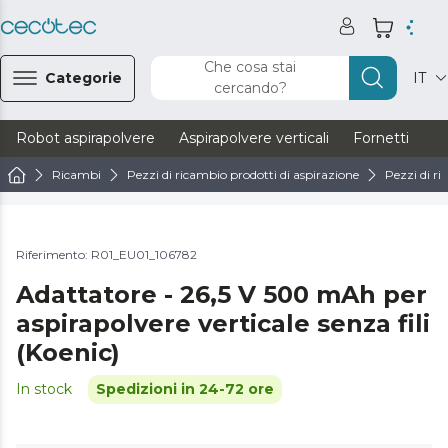
Che cosa stai
Categorie
IT
cercando?
Robot aspirapolvere
Aspirapolvere verticali
Fornetti
Ve
Ricambi
Pezzi di ricambio prodotti di aspirazione
Pezzi di ri
Riferimento: R01_EU01_106782
Adattatore - 26,5 V 500 mAh per
aspirapolvere verticale senza fili
(Koenic)
In stock
Spedizioni in 24-72 ore