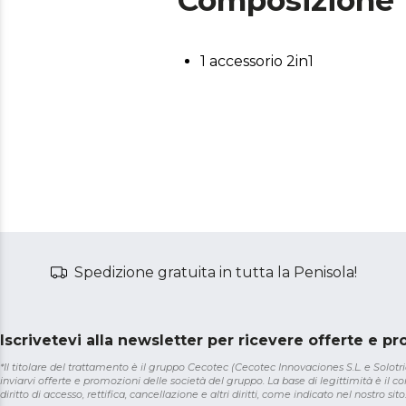
Composizione
1 accessorio 2in1
Spedizione gratuita in tutta la Penisola!
Iscrivetevi alla newsletter per ricevere offerte e p
*Il titolare del trattamento è il gruppo Cecotec (Cecotec Innovaciones S.L. e Solotriat
inviarvi offerte e promozioni delle società del gruppo. La base di legittimità è il con
diritto di accesso, rettifica, cancellazione e altri diritti, come indicato nel nostro sito