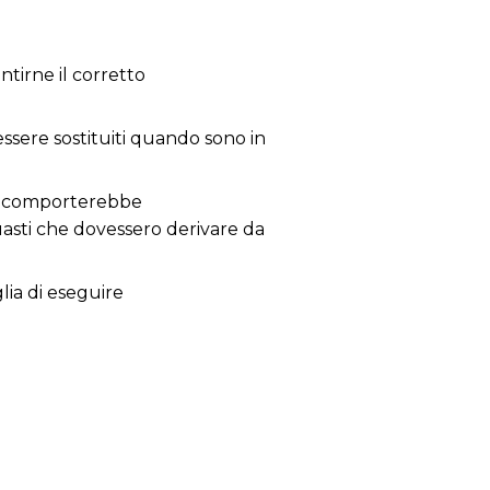
tirne il corretto
 essere sostituiti quando sono in
 ne comporterebbe
guasti che dovessero derivare da
glia di eseguire