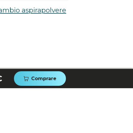
cambio aspirapolvere
€
Comprare