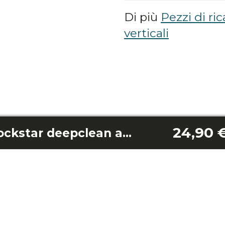
Di più
Pezzi di ri
verticali
24,90 
Accessorio 2 in 1 rockstar deepclean animal/flex/wet/essential/jalisco