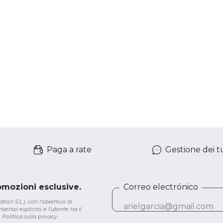
Paga a rate
Gestione dei tu
romozioni esclusive.
Correo electrónico
lon S.L.), con l'obiettivo di
senso esplicito e l'utente ha il
.
Politica sulla privacy