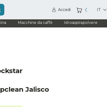
Accedi
IT
ina
Macchine da caffè
Idroaspirapolvere
ockstar
pclean Jalisco