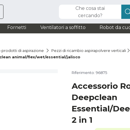
Che cosa stai
cercando?
Fornetti
Ventilatori a soffitto
Robot da cuc
 prodotti di aspirazione
Pezzi di ricambio aspirapolvere verticali
clean animal/flex/wet/essential/jalisco
Riferimento: 96875
Accessorio R
Deepclean
Essential/Dee
2 in 1