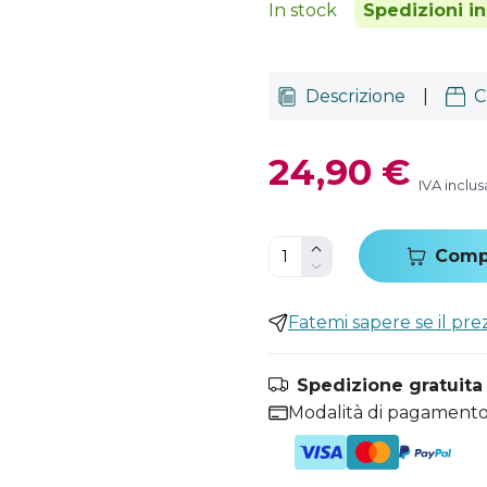
In stock
Spedizioni i
Descrizione
|
C
24,90 €
IVA inclus
Comp
Fatemi sapere se il pr
Spedizione gratuita i
Modalità di pagamento