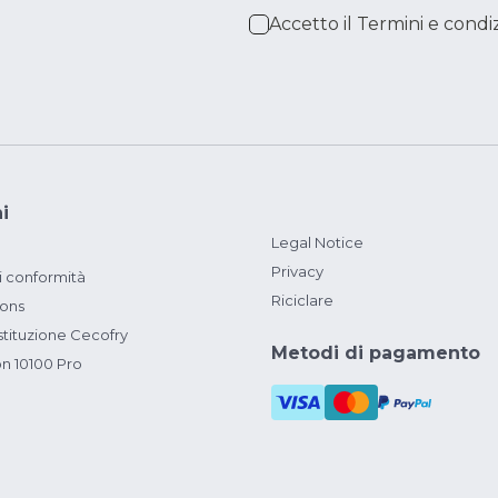
Accetto il
Termini e condiz
i
Legal Notice
Privacy
i conformità
Riciclare
ions
ituzione Cecofry
Metodi di pagamento
on 10100 Pro