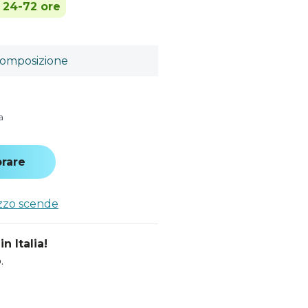
n 24-72 ore
omposizione
a
rare
ezzo scende
n Italia!
.