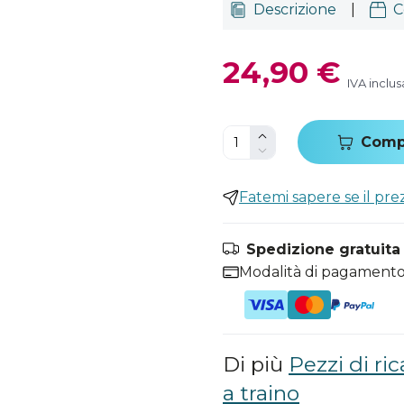
Descrizione
|
C
24,90 €
IVA inclus
Comp
Fatemi sapere se il pr
Spedizione gratuita i
Modalità di pagamento
Di più
Pezzi di ri
a traino