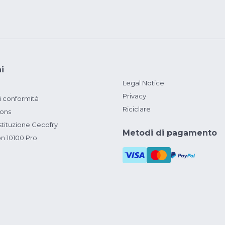
i
Legal Notice
Privacy
i conformità
Riciclare
ions
ituzione Cecofry
Metodi di pagamento
on 10100 Pro