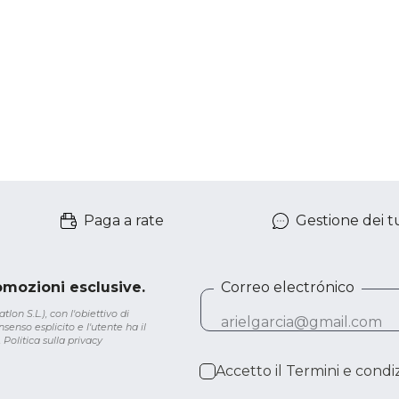
Paga a rate
Gestione dei tu
romozioni esclusive.
Correo electrónico
lon S.L.), con l'obiettivo di
senso esplicito e l'utente ha il
.
Politica sulla privacy
Accetto il
Termini e condiz