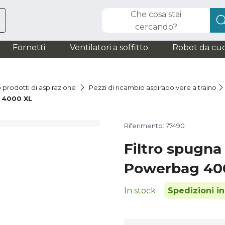
Che cosa stai
cercando?
Fornetti
Ventilatori a soffitto
Robot da cuc
 prodotti di aspirazione
Pezzi di ricambio aspirapolvere a traino
 4000 XL
Riferimento: 77490
Filtro spugn
Powerbag 40
In stock
Spedizioni i