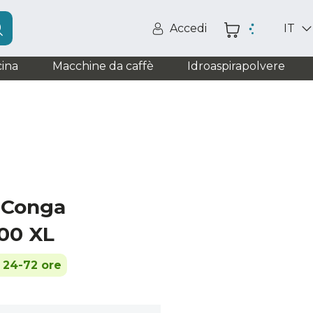
Accedi
IT
ina
Macchine da caffè
Idroaspirapolvere
a Conga
00 XL
n 24-72 ore