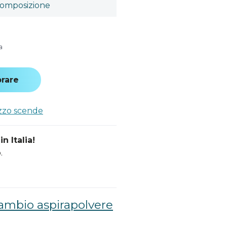
omposizione
a
rare
ezzo scende
n Italia!
.
cambio aspirapolvere