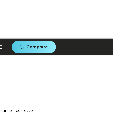
€
Comprare
tirne il corretto