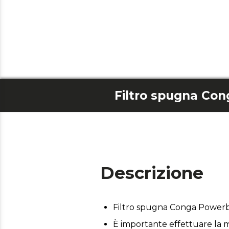
Filtro spugna Co
Descrizione
Filtro spugna Conga Power
È importante effettuare la m