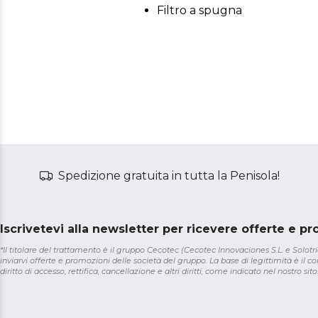
Filtro a spugna
Spedizione gratuita in tutta la Penisola!
Iscrivetevi alla newsletter per ricevere offerte e p
*Il titolare del trattamento è il gruppo Cecotec (Cecotec Innovaciones S.L. e Solotriat
inviarvi offerte e promozioni delle società del gruppo. La base di legittimità è il con
diritto di accesso, rettifica, cancellazione e altri diritti, come indicato nel nostro sito