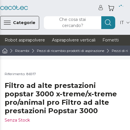
Che cosa stai
Categorie
IT
cercando?
Robot aspirapolvere
Aspirapolvere verticali
Fornetti
Ve
Ricambi
Pezzi di ricambio prodotti di aspirazione
Pezzi di ri
Riferimento: 86917
Filtro ad alte prestazioni
popstar 3000 x-treme/x-treme
pro/animal pro Filtro ad alte
prestazioni Popstar 3000
Senza Stock