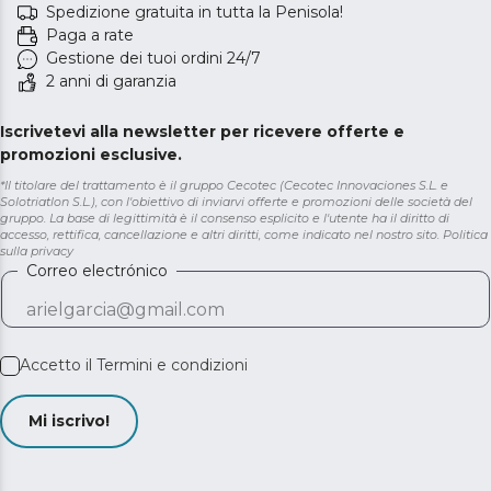
Spedizione gratuita in tutta la Penisola!
Paga a rate
Gestione dei tuoi ordini 24/7
2 anni di garanzia
Iscrivetevi alla newsletter per ricevere offerte e
promozioni esclusive.
*Il titolare del trattamento è il gruppo Cecotec (Cecotec Innovaciones S.L. e
Solotriatlon S.L.), con l'obiettivo di inviarvi offerte e promozioni delle società del
gruppo. La base di legittimità è il consenso esplicito e l'utente ha il diritto di
accesso, rettifica, cancellazione e altri diritti, come indicato nel nostro sito.
Politica
sulla privacy
Correo electrónico
Accetto il
Termini e condizioni
Mi iscrivo!