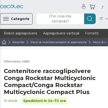
Che cosa stai
Categorie
IT
cercando?
Robot aspirapolvere
Aspirapolvere verticali
Fornetti
Ve
Ricambi
Pezzi di ricambio prodotti di aspirazione
Pezzi di ri
Riferimento: 96581
Contenitore raccoglipolvere
Conga Rockstar Multicyclonic
Compact/Conga Rockstar
Multicyclonic Compact Plus
In stock
Spedizioni in 24-72 ore