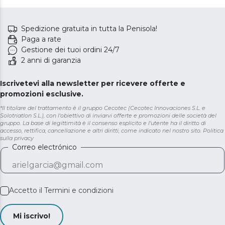
Spedizione gratuita in tutta la Penisola!
Paga a rate
Gestione dei tuoi ordini 24/7
2 anni di garanzia
Iscrivetevi alla newsletter per ricevere offerte e
promozioni esclusive.
*Il titolare del trattamento è il gruppo Cecotec (Cecotec Innovaciones S.L. e
Solotriatlon S.L.), con l'obiettivo di inviarvi offerte e promozioni delle società del
gruppo. La base di legittimità è il consenso esplicito e l'utente ha il diritto di
accesso, rettifica, cancellazione e altri diritti, come indicato nel nostro sito.
Politica
sulla privacy
Correo electrónico
Accetto il
Termini e condizioni
Mi iscrivo!