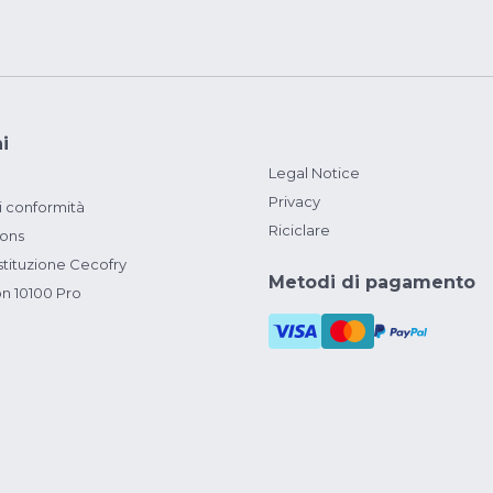
i
Legal Notice
Privacy
i conformità
Riciclare
ions
ituzione Cecofry
Metodi di pagamento
on 10100 Pro