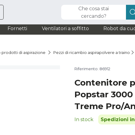
Che cosa stai
cercando?
Fornetti
Ventilatori a soffitto
Robot da cuc
 prodotti di aspirazione
Pezzi di ricambio aspirapolvere a traino
Riferimento: 86912
Contenitore p
Popstar 3000
Treme Pro/An
In stock
Spedizioni i