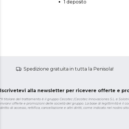
1 deposito
Spedizione gratuita in tutta la Penisola!
Iscrivetevi alla newsletter per ricevere offerte e p
*Il titolare del trattamento è il gruppo Cecotec (Cecotec Innovaciones S.L. e Solotriat
inviarvi offerte e promozioni delle società del gruppo. La base di legittimità è il con
diritto di accesso, rettifica, cancellazione e altri diritti, come indicato nel nostro sito