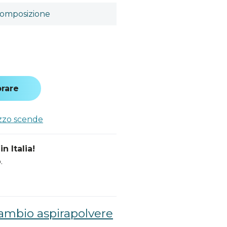
omposizione
a
rare
ezzo scende
n Italia!
.
cambio aspirapolvere