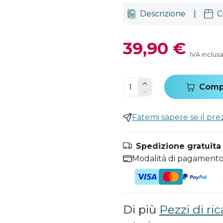
Descrizione
|
C
39,90 €
IVA inclus
Comp
Fatemi sapere se il pr
Spedizione gratuita i
Modalità di pagamento
Di più
Pezzi di ri