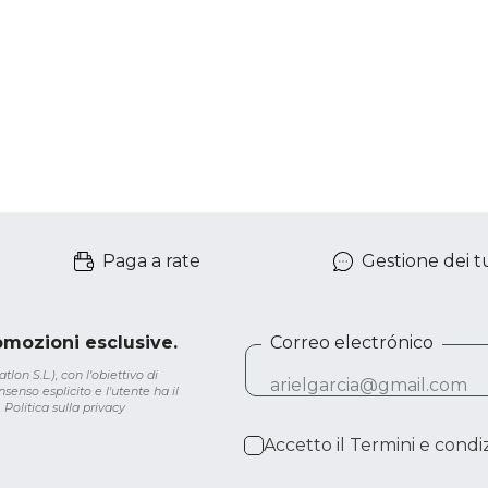
Paga a rate
Gestione dei tu
romozioni esclusive.
Correo electrónico
lon S.L.), con l'obiettivo di
senso esplicito e l'utente ha il
.
Politica sulla privacy
Accetto il
Termini e condiz