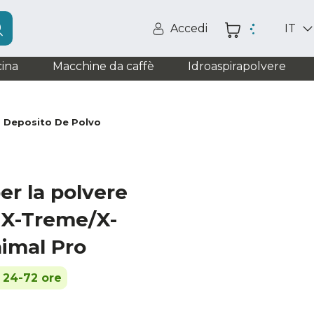
Accedi
IT
ina
Macchine da caffè
Idroaspirapolvere
Deposito De Polvo
er la polvere
 X-Treme/X-
imal Pro
n 24-72 ore