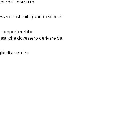
tirne il corretto
 essere sostituiti quando sono in
 ne comporterebbe
guasti che dovessero derivare da
glia di eseguire