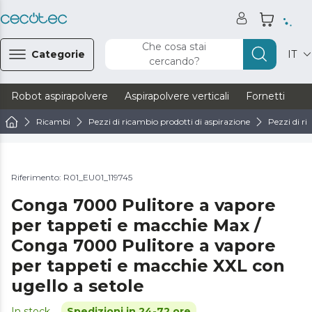
Che cosa stai
Categorie
IT
cercando?
Robot aspirapolvere
Aspirapolvere verticali
Fornetti
Ve
Ricambi
Pezzi di ricambio prodotti di aspirazione
Pezzi di ri
Riferimento: R01_EU01_119745
Conga 7000 Pulitore a vapore
per tappeti e macchie Max /
Conga 7000 Pulitore a vapore
per tappeti e macchie XXL con
ugello a setole
In stock
Spedizioni in 24-72 ore