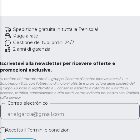
Spedizione gratuita in tutta la Penisola!
Paga a rate
Gestione dei tuoi ordini 24/7
2 anni di garanzia
Iscrivetevi alla newsletter per ricevere offerte e
promozioni esclusive.
*Il titolare del trattamento è il gruppo Cecotec (Cecotec Innovaciones S.L. e
Solotriatlon S.L.), con l'obiettivo di inviarvi offerte e promozioni delle società del
gruppo. La base di legittimità è il consenso esplicito e l'utente ha il diritto di
accesso, rettifica, cancellazione e altri diritti, come indicato nel nostro sito.
Politica
sulla privacy
Correo electrónico
Accetto il
Termini e condizioni