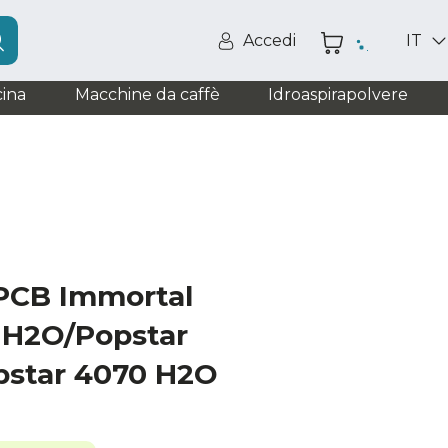
Accedi
IT
ina
Macchine da caffè
Idroaspirapolvere
 PCB Immortal
 H2O/Popstar
pstar 4070 H2O