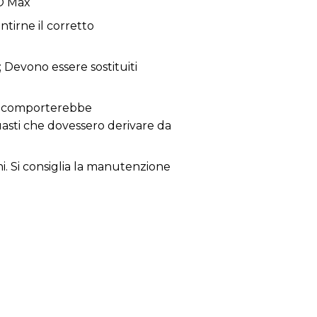
O Max
tirne il corretto
; Devono essere sostituiti
 ne comporterebbe
guasti che dovessero derivare da
ni. Si consiglia la manutenzione