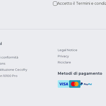
Accetto il
Termini e condiz
i
Legal Notice
Privacy
i conformità
Riciclare
ions
ituzione Cecofry
Metodi di pagamento
on 10100 Pro