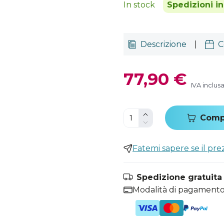
In stock
Spedizioni i
Descrizione
|
C
77,90 €
IVA inclus
Comp
Fatemi sapere se il pr
Spedizione gratuita i
Modalità di pagamento