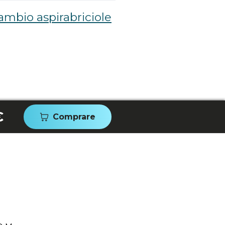
cambio aspirabriciole
€
Comprare