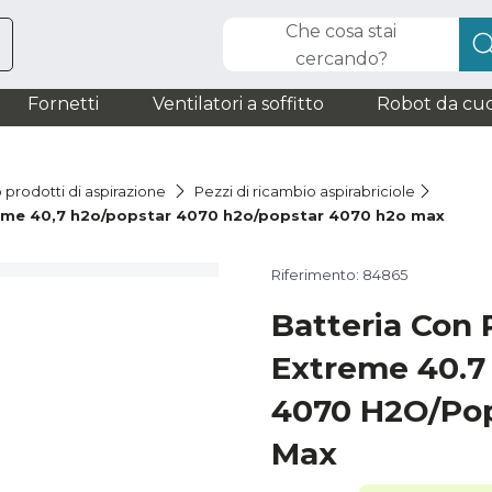
Che cosa stai
cercando?
Fornetti
Ventilatori a soffitto
Robot da cuc
 prodotti di aspirazione
Pezzi di ricambio aspirabriciole
reme 40,7 h2o/popstar 4070 h2o/popstar 4070 h2o max
Riferimento: 84865
Batteria Con
Extreme 40.7
4070 H2O/Po
Max