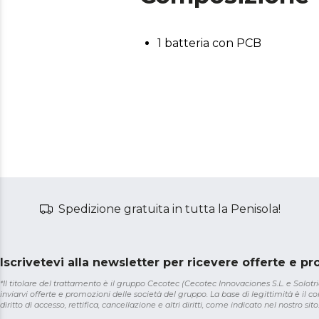
1 batteria con PCB
Spedizione gratuita in tutta la Penisola!
Iscrivetevi alla newsletter per ricevere offerte e p
*Il titolare del trattamento è il gruppo Cecotec (Cecotec Innovaciones S.L. e Solotriat
inviarvi offerte e promozioni delle società del gruppo. La base di legittimità è il con
diritto di accesso, rettifica, cancellazione e altri diritti, come indicato nel nostro sito