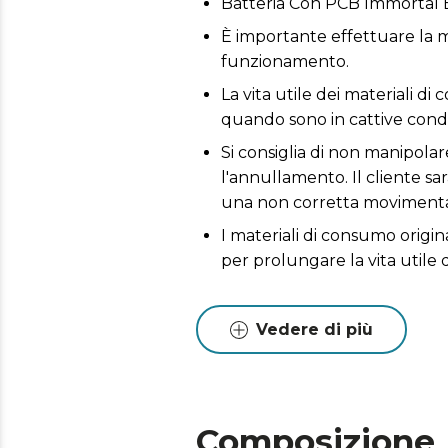
Batteria Con PCB Immortal
È importante effettuare la m
funzionamento.
La vita utile dei materiali di
quando sono in cattive condi
Si consiglia di non manipola
l'annullamento. Il cliente sa
una non corretta movimenta
I materiali di consumo origin
per prolungare la vita utile 
Vedere di più
Composizione