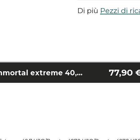
Di più
Pezzi di ri
77,90 
Bateria con pcb immortal extreme 40,7 h2o/popstar 4070 h2o/popstar 4070 h2o max