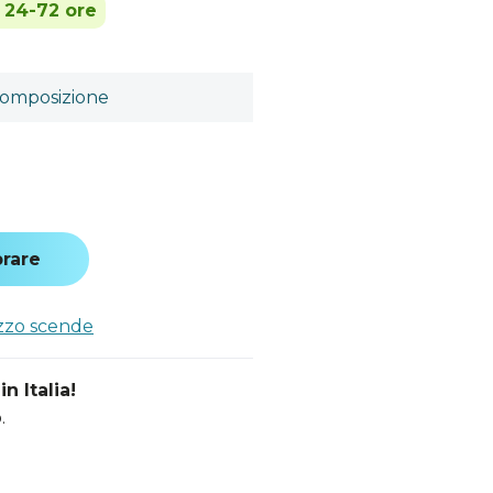
n 24-72 ore
omposizione
a
rare
ezzo scende
n Italia!
.