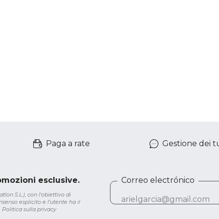
Paga a rate
Gestione dei tu
romozioni esclusive.
Correo electrónico
lon S.L.), con l'obiettivo di
senso esplicito e l'utente ha il
.
Politica sulla privacy