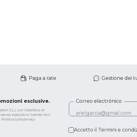
Paga a rate
Gestione dei tu
romozioni esclusive.
Correo electrónico
lon S.L.), con l'obiettivo di
senso esplicito e l'utente ha il
.
Politica sulla privacy
Accetto il
Termini e condiz