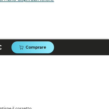
€
Comprare
tirne il corretto