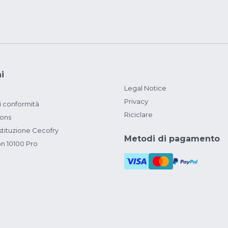
i
Legal Notice
Privacy
i conformità
Riciclare
ions
ituzione Cecofry
Metodi di pagamento
on 10100 Pro