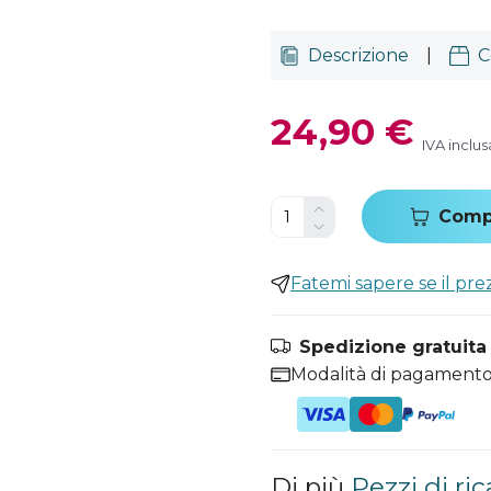
Descrizione
|
C
24,90 €
IVA inclus
Comp
Fatemi sapere se il pr
Spedizione gratuita i
Modalità di pagamento
Di più
Pezzi di ri