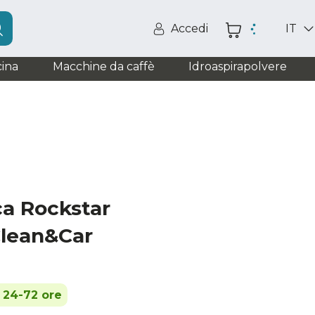
Accedi
IT
ina
Macchine da caffè
Idroaspirapolvere
ca Rockstar
Clean&Car
n 24-72 ore