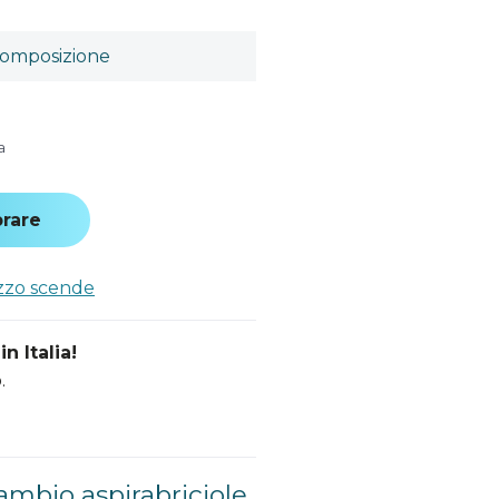
omposizione
a
rare
ezzo scende
n Italia!
.
cambio aspirabriciole