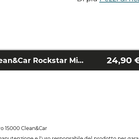
24,90 
Base di ricarica Clean&Car Rockstar Micro 15000
cro 15000 Clean&Car
anutenzione e l'uso responsabile del prodotto per garan