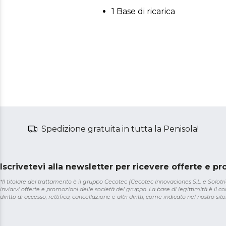
1 Base di ricarica
Spedizione gratuita in tutta la Penisola!
Iscrivetevi alla newsletter per ricevere offerte e p
*Il titolare del trattamento è il gruppo Cecotec (Cecotec Innovaciones S.L. e Solotriat
inviarvi offerte e promozioni delle società del gruppo. La base di legittimità è il con
diritto di accesso, rettifica, cancellazione e altri diritti, come indicato nel nostro sito