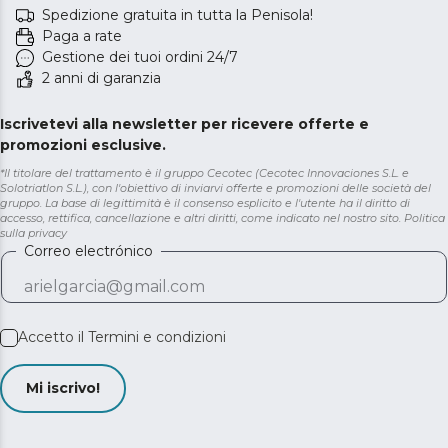
Spedizione gratuita in tutta la Penisola!
Paga a rate
Gestione dei tuoi ordini 24/7
2 anni di garanzia
Iscrivetevi alla newsletter per ricevere offerte e
promozioni esclusive.
*Il titolare del trattamento è il gruppo Cecotec (Cecotec Innovaciones S.L. e
Solotriatlon S.L.), con l'obiettivo di inviarvi offerte e promozioni delle società del
gruppo. La base di legittimità è il consenso esplicito e l'utente ha il diritto di
accesso, rettifica, cancellazione e altri diritti, come indicato nel nostro sito.
Politica
sulla privacy
Correo electrónico
Accetto il
Termini e condizioni
Mi iscrivo!