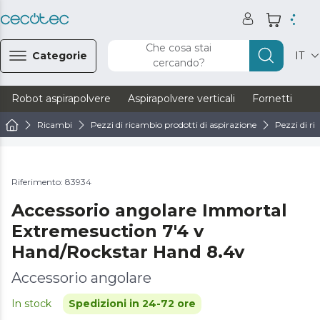
Che cosa stai
Categorie
IT
cercando?
Robot aspirapolvere
Aspirapolvere verticali
Fornetti
Ve
Ricambi
Pezzi di ricambio prodotti di aspirazione
Pezzi di ri
Riferimento: 83934
Accessorio angolare Immortal
Extremesuction 7'4 v
Hand/Rockstar Hand 8.4v
Accessorio angolare
In stock
Spedizioni in 24-72 ore