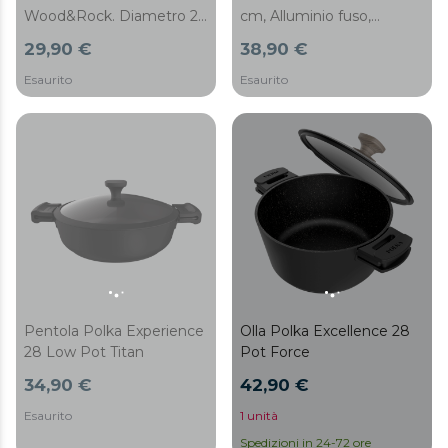
Wood&Rock. Diametro 28
cm, Alluminio fuso,
cm, manico freddo in
Rivestimento
29,90 €
38,90 €
bachelite, alluminio
antiaderente Teflon
forgiato, rivestimento
Select, Adatta a forno e
Esaurito
Esaurito
antiaderente in teflon,
lavastoviglie, Base
lavabile in lavastoviglie e
indeformabile
adatta a tutti i tipi di
fornelli
Pentola Polka Experience
Olla Polka Excellence 28
28 Low Pot Titan
Pot Force
34,90 €
42,90 €
Esaurito
1 unità
Spedizioni in 24-72 ore