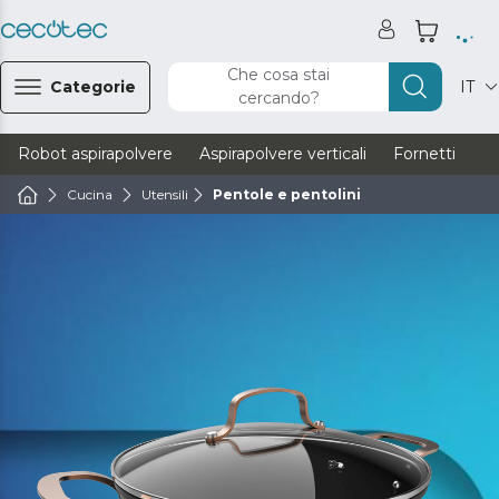
Che cosa stai
Categorie
IT
cercando?
Robot aspirapolvere
Aspirapolvere verticali
Fornetti
Ve
Cucina
Utensili
Pentole e pentolini