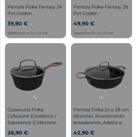
Pentola Polka Fantasy 24
Pentola Polka Fantasy 28
Pot Golden
Pot Golden
39,90 €
49,90 €
Spedizioni in 24-72 ore
Spedizioni in 24-72 ore
Casseruola Polka
Pentola Polka 24 e 28 cm.
Collezione Excellence /
Alluminio, Rivestimento
Experience (Collezione
antiaderente, Adatto a
Fantasy Golden)
tutte le cucine e
26,90 €
42,90 €
lavastoviglie, Fondo