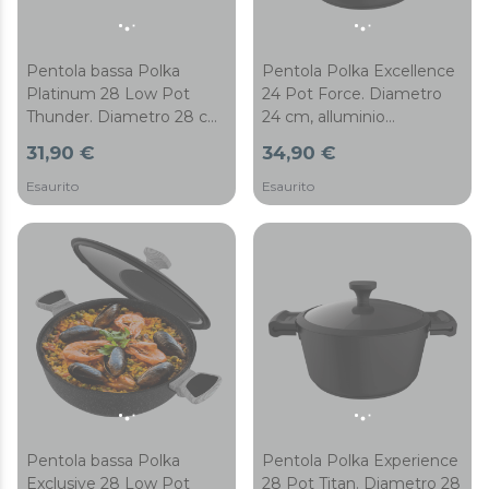
induzione. Con fondo
indeformabile da 5 mm di
spessore.
Pentola bassa Polka
Pentola Polka Excellence
Platinum 28 Low Pot
24 Pot Force. Diametro
Thunder. Diametro 28 cm,
24 cm, alluminio
alluminio forgiato,
pressofuso, rivestimento
31,90 €
34,90 €
rivestimento antiaderente
Teflon Profile, adatta a
Teflon Platinum Plus,
tutti i tipi di cucine e
Esaurito
Esaurito
lavabile in lavastoviglie e
lavabile in lavastoviglie,
adatta a tutti i fornelli,
fondo indeformabile
senza PFOA
Pentola bassa Polka
Pentola Polka Experience
Exclusive 28 Low Pot
28 Pot Titan. Diametro 28