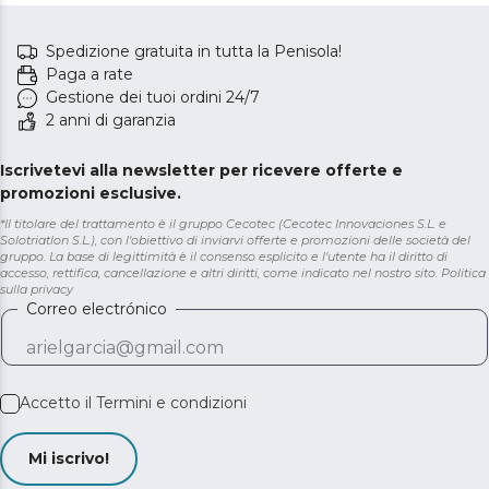
Spedizione gratuita in tutta la Penisola!
Paga a rate
Gestione dei tuoi ordini 24/7
2 anni di garanzia
Iscrivetevi alla newsletter per ricevere offerte e
promozioni esclusive.
*Il titolare del trattamento è il gruppo Cecotec (Cecotec Innovaciones S.L. e
Solotriatlon S.L.), con l'obiettivo di inviarvi offerte e promozioni delle società del
gruppo. La base di legittimità è il consenso esplicito e l'utente ha il diritto di
accesso, rettifica, cancellazione e altri diritti, come indicato nel nostro sito.
Politica
sulla privacy
Correo electrónico
Accetto il
Termini e condizioni
Mi iscrivo!