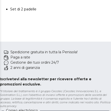
Set di 2 padelle
Spedizione gratuita in tutta la Penisola!
Paga a rate
Gestione dei tuoi ordini 24/7
2 anni di garanzia
Iscrivetevi alla newsletter per ricevere offerte e
promozioni esclusive.
*Il titolare del trattamento è il gruppo Cecotec (Cecotec Innovaciones S.L. e
Solotriatlon S.L.), con l'obiettivo di inviarvi offerte e promozioni delle società del
gruppo. La base di legittimità è il consenso esplicito e l'utente ha il diritto di
accesso, rettifica, cancellazione e altri diritti, come indicato nel nostro sito.
Politica
sulla privacy
Correo electrónico