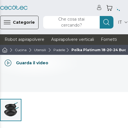
Che cosa stai
Categorie
IT
cercando?
Robot aspirapolvere
Aspirapolvere verticali
Fornetti
Ve
Cucina
Utensili
Padelle
Polka Platinum 18-20-24 Buc
Guarda il video