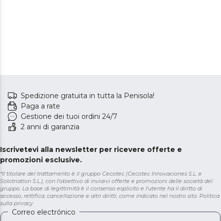
Spedizione gratuita in tutta la Penisola!
Paga a rate
Gestione dei tuoi ordini 24/7
2 anni di garanzia
Iscrivetevi alla newsletter per ricevere offerte e
promozioni esclusive.
*Il titolare del trattamento è il gruppo Cecotec (Cecotec Innovaciones S.L. e
Solotriatlon S.L.), con l'obiettivo di inviarvi offerte e promozioni delle società del
gruppo. La base di legittimità è il consenso esplicito e l'utente ha il diritto di
accesso, rettifica, cancellazione e altri diritti, come indicato nel nostro sito.
Politica
sulla privacy
Correo electrónico