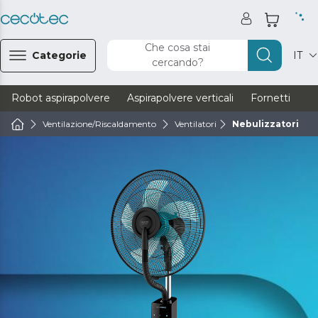
Che cosa stai
Categorie
IT
cercando?
Robot aspirapolvere
Aspirapolvere verticali
Fornetti
Ve
Ventilazione/Riscaldamento
Ventilatori
Nebulizzatori