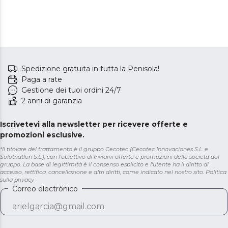
Spedizione gratuita in tutta la Penisola!
Paga a rate
Gestione dei tuoi ordini 24/7
2 anni di garanzia
Iscrivetevi alla newsletter per ricevere offerte e
promozioni esclusive.
*Il titolare del trattamento è il gruppo Cecotec (Cecotec Innovaciones S.L. e
Solotriatlon S.L.), con l'obiettivo di inviarvi offerte e promozioni delle società del
gruppo. La base di legittimità è il consenso esplicito e l'utente ha il diritto di
accesso, rettifica, cancellazione e altri diritti, come indicato nel nostro sito.
Politica
sulla privacy
Correo electrónico