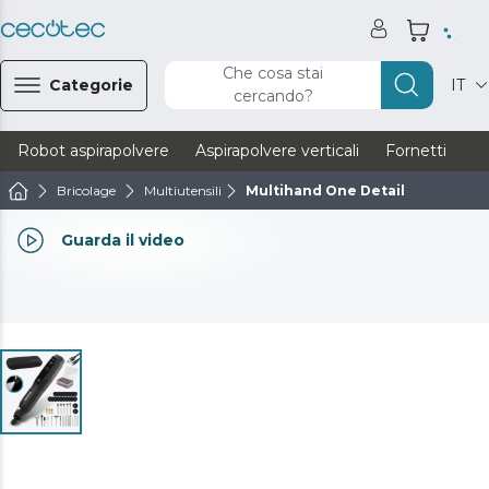
Che cosa stai
Categorie
IT
cercando?
Robot aspirapolvere
Aspirapolvere verticali
Fornetti
Ve
Bricolage
Multiutensili
Multihand One Detail
Guarda il video