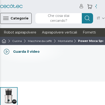
Che cosa stai
Categorie
IT
cercando?
Robot aspirapolvere
Aspirapolvere verticali
Fornetti
Ve
Cucina
Macchine da caffè
Montalatte
Power Moca Spu
Guarda il video