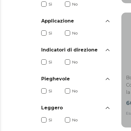
a
Sì
No
O
so
Applicazione
re
de
Sì
No
sp
Indicatori di direzione
Sì
No
B
Pieghevole
C
Sì
No
la
di
6
li
Leggero
Es
co
Sì
No
sc
n