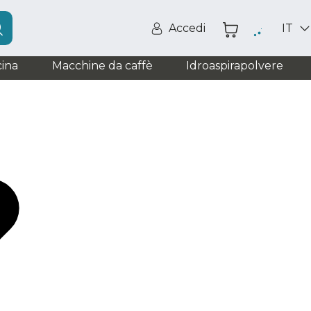
Accedi
IT
ina
Macchine da caffè
Idroaspirapolvere