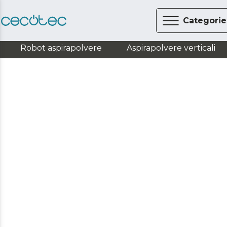
Categorie
Robot aspirapolvere
Aspirapolvere verticali