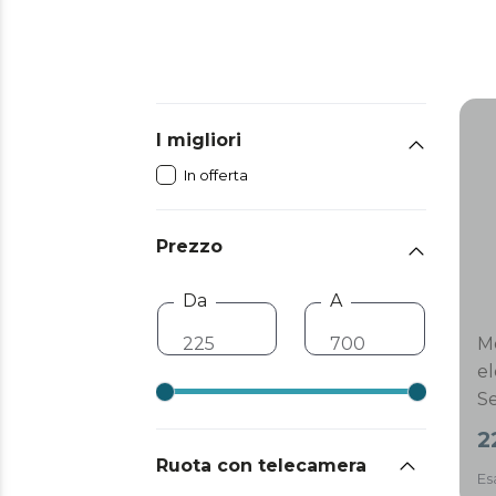
I migliori
In offerta
Prezzo
Da
A
M
el
Se
2
2
m
Ruota con telecamera
Es
20