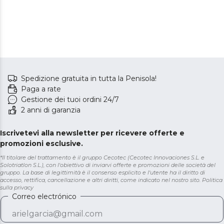
Spedizione gratuita in tutta la Penisola!
Paga a rate
Gestione dei tuoi ordini 24/7
2 anni di garanzia
Iscrivetevi alla newsletter per ricevere offerte e
promozioni esclusive.
*Il titolare del trattamento è il gruppo Cecotec (Cecotec Innovaciones S.L. e
Solotriatlon S.L.), con l'obiettivo di inviarvi offerte e promozioni delle società del
gruppo. La base di legittimità è il consenso esplicito e l'utente ha il diritto di
accesso, rettifica, cancellazione e altri diritti, come indicato nel nostro sito.
Politica
sulla privacy
Correo electrónico