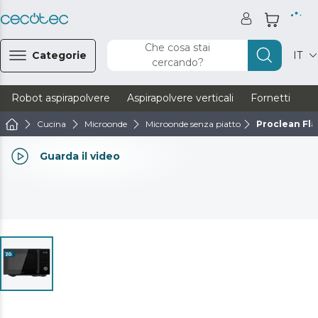
Che cosa stai
Categorie
IT
cercando?
Robot aspirapolvere
Aspirapolvere verticali
Fornetti
Ve
Cucina
Microonde
Microonde senza piatto
Proclean Fla
Guarda il video