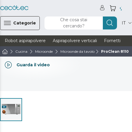
Che cosa stai
Categorie
IT
cercando?
Robot aspirapolvere
Aspirapolvere verticali
Fornetti
Ve
Cucina
Microonde
Microonde da tavolo
ProClean 8110 F
Guarda il video