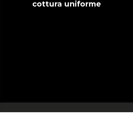
cottura uniforme
Eleganza grazie all’effetto a
specchio