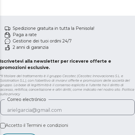
Spedizione gratuita in tutta la Penisola!
Paga a rate
Gestione dei tuoi ordini 24/7
2 anni di garanzia
Iscrivetevi alla newsletter per ricevere offerte e
promozioni esclusive.
*Il titolare del trattamento è il gruppo Cecotec (Cecotec Innovaciones S.L. e
Solotriatlon S.L.), con l'obiettivo di inviarvi offerte e promozioni delle società del
gruppo. La base di legittimità è il consenso esplicito e l'utente ha il diritto di
accesso, rettifica, cancellazione e altri diritti, come indicato nel nostro sito.
Politica
sulla privacy
Correo electrónico
Accetto il
Termini e condizioni