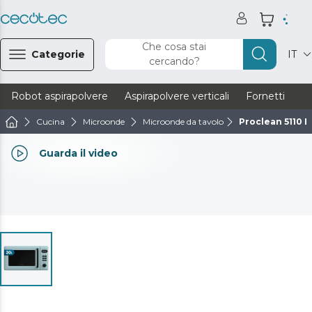
Che cosa stai
Categorie
IT
cercando?
Robot aspirapolvere
Aspirapolvere verticali
Fornetti
Ve
Cucina
Microonde
Microonde da tavolo
Proclean 5110 B
Guarda il video