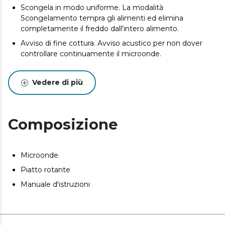
Scongela in modo uniforme. La modalità
Scongelamento tempra gli alimenti ed elimina
completamente il freddo dall'intero alimento.
Avviso di fine cottura. Avviso acustico per non dover
controllare continuamente il microonde.
Cucinare secondo i propri gusti con un semplice clic. 8
programmi disponibili per ottenere la cottura ideale per
Vedere di più
ogni ricetta.
Programma il tempo di funzionamento. Timer fino a 30
minuti per riscaldare comodamente ogni piatto per il
Composizione
tempo esatto.
Evita i rischi. Blocco di sicurezza che impedisce ai
bambini di utilizzarlo, evitando così rischi e
Microonde
preoccupazioni.
Piatto rotante
Manuale d'istruzioni