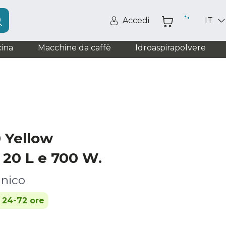
Accedi
IT
ina
Macchine da caffè
Idroaspirapolvere
 Yellow
 20 L e 700 W.
nico
n 24-72 ore