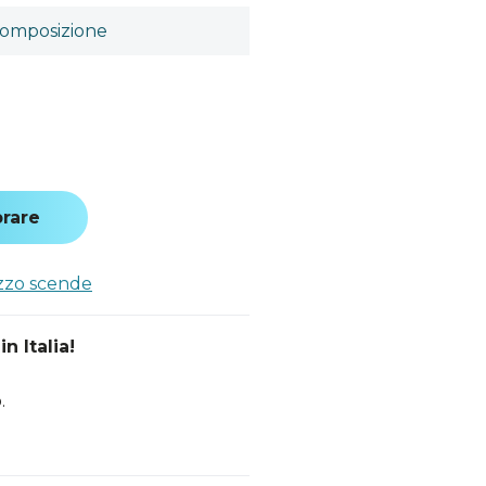
omposizione
rare
ezzo scende
n Italia!
.