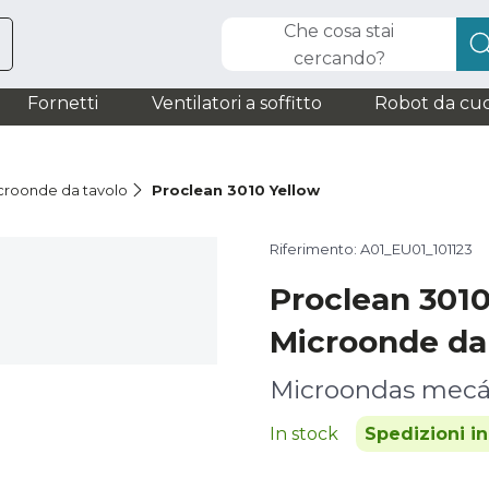
Che cosa stai
cercando?
Fornetti
Ventilatori a soffitto
Robot da cuc
croonde da tavolo
Proclean 3010 Yellow
Riferimento: A01_EU01_101123
Proclean 3010
Microonde da
Microondas mecá
In stock
Spedizioni i