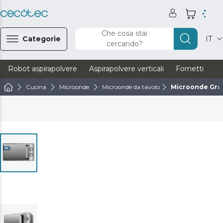
Che cosa stai
Categorie
IT
cercando?
Robot aspirapolvere
Aspirapolvere verticali
Fornetti
Ve
Cucina
Microonde
Microonde da tavolo
Microonde Gra