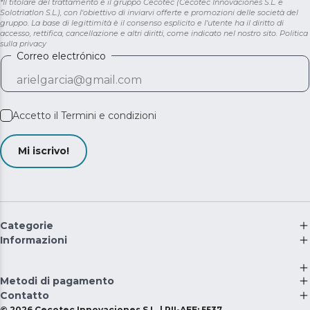
*Il titolare del trattamento è il gruppo Cecotec (Cecotec Innovaciones S.L. e
Solotriatlon S.L.), con l'obiettivo di inviarvi offerte e promozioni delle società del
gruppo. La base di legittimità è il consenso esplicito e l'utente ha il diritto di
accesso, rettifica, cancellazione e altri diritti, come indicato nel nostro sito.
Politica
sulla privacy
Correo electrónico
Accetto il
Termini e condizioni
Mi iscrivo!
Categorie
Informazioni
Metodi di pagamento
Contatto
©
2026
Cecotec Innovaciones S.L. | RII-AEE: 5537