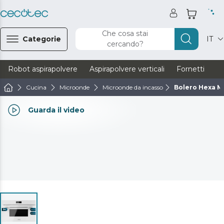
Che cosa stai
Categorie
IT
cercando?
Robot aspirapolvere
Aspirapolvere verticali
Fornetti
Ve
Cucina
Microonde
Microonde da incasso
Bolero Hexa 
Guarda il video