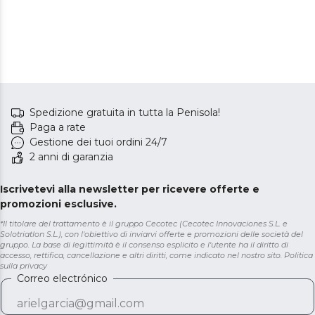
Spedizione gratuita in tutta la Penisola!
Paga a rate
Gestione dei tuoi ordini 24/7
2 anni di garanzia
Iscrivetevi alla newsletter per ricevere offerte e
promozioni esclusive.
*Il titolare del trattamento è il gruppo Cecotec (Cecotec Innovaciones S.L. e
Solotriatlon S.L.), con l'obiettivo di inviarvi offerte e promozioni delle società del
gruppo. La base di legittimità è il consenso esplicito e l'utente ha il diritto di
accesso, rettifica, cancellazione e altri diritti, come indicato nel nostro sito.
Politica
sulla privacy
Correo electrónico