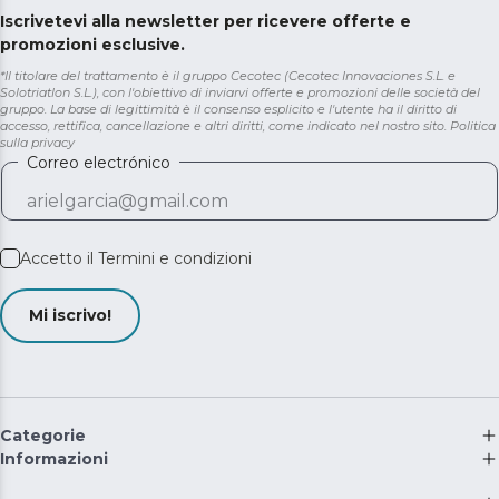
Iscrivetevi alla newsletter per ricevere offerte e
promozioni esclusive.
*Il titolare del trattamento è il gruppo Cecotec (Cecotec Innovaciones S.L. e
Solotriatlon S.L.), con l'obiettivo di inviarvi offerte e promozioni delle società del
gruppo. La base di legittimità è il consenso esplicito e l'utente ha il diritto di
accesso, rettifica, cancellazione e altri diritti, come indicato nel nostro sito.
Politica
sulla privacy
Correo electrónico
Accetto il
Termini e condizioni
Mi iscrivo!
Categorie
Informazioni