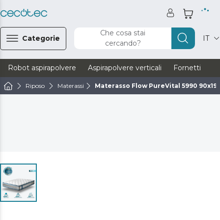
Che cosa stai
Categorie
IT
cercando?
Robot aspirapolvere
Aspirapolvere verticali
Fornetti
Ve
Riposo
Materassi
Materasso Flow PureVital 5990 90x19