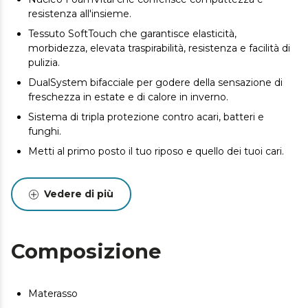
resistenza all'insieme.
Tessuto SoftTouch che garantisce elasticità,
morbidezza, elevata traspirabilità, resistenza e facilità di
pulizia.
DualSystem bifacciale per godere della sensazione di
freschezza in estate e di calore in inverno.
Sistema di tripla protezione contro acari, batteri e
funghi.
Metti al primo posto il tuo riposo e quello dei tuoi cari.
Il materasso viene consegnato arrotolato e
confezionato sottovuoto per trasportarlo nel modo più
Vedere di più
comodo.
Composizione
Materasso