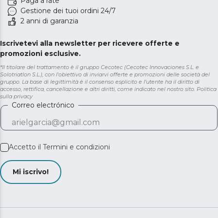
Paga a rate
Gestione dei tuoi ordini 24/7
2 anni di garanzia
Iscrivetevi alla newsletter per ricevere offerte e
promozioni esclusive.
*Il titolare del trattamento è il gruppo Cecotec (Cecotec Innovaciones S.L. e
Solotriatlon S.L.), con l'obiettivo di inviarvi offerte e promozioni delle società del
gruppo. La base di legittimità è il consenso esplicito e l'utente ha il diritto di
accesso, rettifica, cancellazione e altri diritti, come indicato nel nostro sito.
Politica
sulla privacy
Correo electrónico
Accetto il
Termini e condizioni
Mi iscrivo!