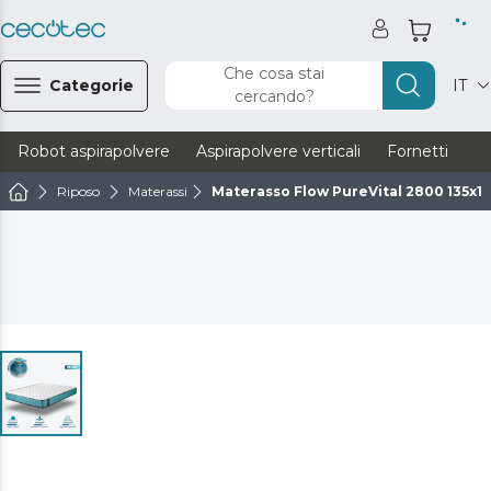
Che cosa stai
Categorie
IT
cercando?
Robot aspirapolvere
Aspirapolvere verticali
Fornetti
Ve
Riposo
Materassi
Materasso Flow PureVital 2800 135x1