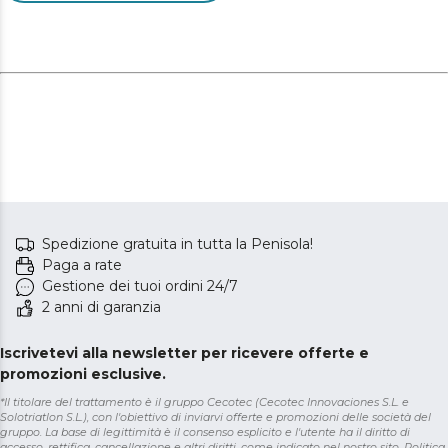
Spedizione gratuita in tutta la Penisola!
Paga a rate
Gestione dei tuoi ordini 24/7
2 anni di garanzia
Iscrivetevi alla newsletter per ricevere offerte e
promozioni esclusive.
*Il titolare del trattamento è il gruppo Cecotec (Cecotec Innovaciones S.L. e
Solotriatlon S.L.), con l'obiettivo di inviarvi offerte e promozioni delle società del
gruppo. La base di legittimità è il consenso esplicito e l'utente ha il diritto di
accesso, rettifica, cancellazione e altri diritti, come indicato nel nostro sito.
Politica