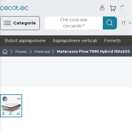
Che cosa stai
Categorie
IT
cercando?
Robot aspirapolvere
Aspirapolvere verticali
Fornetti
Ve
Riposo
Materassi
Materasso Flow 7990 Hybrid 150x200