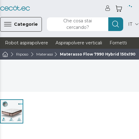
Che cosa stai
Categorie
IT
cercando?
Robot aspirapolvere
Aspirapolvere verticali
Fornetti
Ve
Riposo
Materassi
Materasso Flow 7990 Hybrid 150x190 