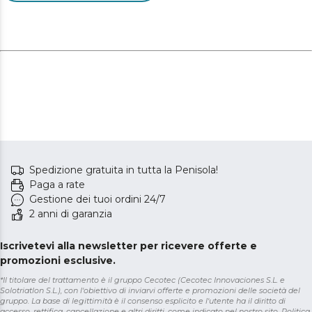
Spedizione gratuita in tutta la Penisola!
Paga a rate
Gestione dei tuoi ordini 24/7
2 anni di garanzia
Iscrivetevi alla newsletter per ricevere offerte e
promozioni esclusive.
*Il titolare del trattamento è il gruppo Cecotec (Cecotec Innovaciones S.L. e
Solotriatlon S.L.), con l'obiettivo di inviarvi offerte e promozioni delle società del
gruppo. La base di legittimità è il consenso esplicito e l'utente ha il diritto di
accesso, rettifica, cancellazione e altri diritti, come indicato nel nostro sito.
Politica