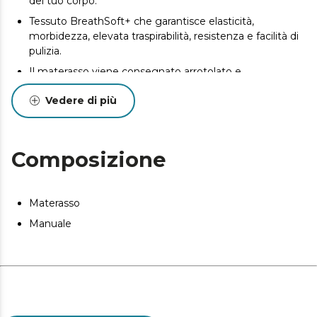
del tuo corpo.
Tessuto BreathSoft+ che garantisce elasticità,
morbidezza, elevata traspirabilità, resistenza e facilità di
pulizia.
Il materasso viene consegnato arrotolato e
confezionato sottovuoto per trasportarlo nel modo più
Vedere di più
comodo.
Composizione
Materasso
Manuale