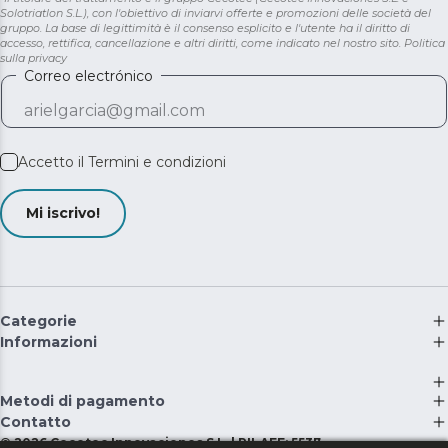
Solotriatlon S.L.), con l'obiettivo di inviarvi offerte e promozioni delle società del
gruppo. La base di legittimità è il consenso esplicito e l'utente ha il diritto di
accesso, rettifica, cancellazione e altri diritti, come indicato nel nostro sito.
Politica
sulla privacy
Correo electrónico
Accetto il
Termini e condizioni
Mi iscrivo!
Categorie
Informazioni
Metodi di pagamento
Contatto
©
2026
Cecotec Innovaciones S.L. | RII-AEE: 5537