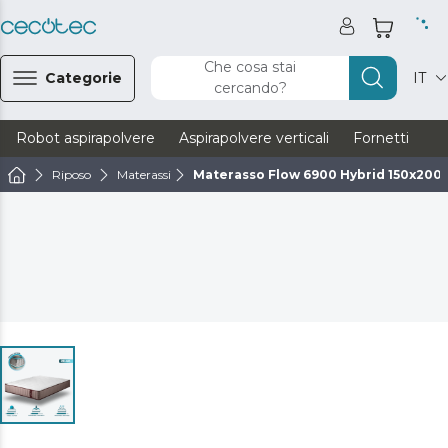
Che cosa stai
Categorie
IT
cercando?
Robot aspirapolvere
Aspirapolvere verticali
Fornetti
Ve
Riposo
Materassi
Materasso Flow 6900 Hybrid 150x200