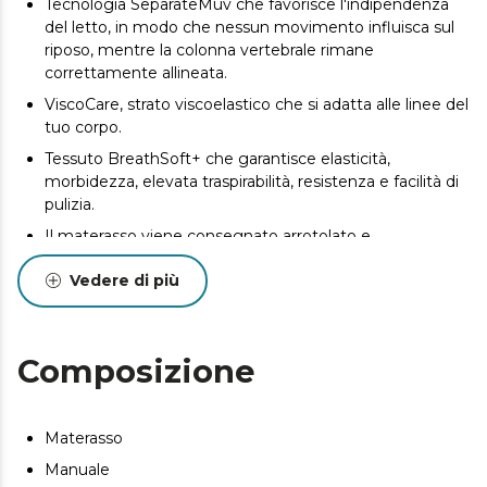
Tecnologia SeparateMuv che favorisce l'indipendenza
del letto, in modo che nessun movimento influisca sul
riposo, mentre la colonna vertebrale rimane
correttamente allineata.
ViscoCare, strato viscoelastico che si adatta alle linee del
tuo corpo.
Tessuto BreathSoft+ che garantisce elasticità,
morbidezza, elevata traspirabilità, resistenza e facilità di
pulizia.
Il materasso viene consegnato arrotolato e
confezionato sottovuoto per trasportarlo nel modo più
Vedere di più
comodo.
Composizione
Materasso
Manuale