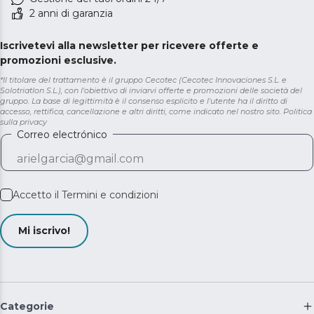
2 anni di garanzia
Iscrivetevi alla newsletter per ricevere offerte e
promozioni esclusive.
*Il titolare del trattamento è il gruppo Cecotec (Cecotec Innovaciones S.L. e
Solotriatlon S.L.), con l'obiettivo di inviarvi offerte e promozioni delle società del
gruppo. La base di legittimità è il consenso esplicito e l'utente ha il diritto di
accesso, rettifica, cancellazione e altri diritti, come indicato nel nostro sito.
Politica
sulla privacy
Correo electrónico
Accetto il
Termini e condizioni
Mi iscrivo!
Categorie