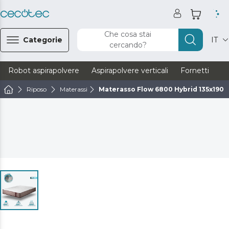
Che cosa stai
Categorie
IT
cercando?
Robot aspirapolvere
Aspirapolvere verticali
Fornetti
Ve
Riposo
Materassi
Materasso Flow 6800 Hybrid 135x190