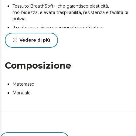
Tessuto BreathSoft+ che garantisce elasticità,
morbidezza, elevata traspirabilità, resistenza e facilità di
pulizia.
Il materasso viene consegnato arrotolato e
confezionato sottovuoto per trasportarlo nel modo più
Vedere di più
comodo.
Composizione
Materasso
Manuale