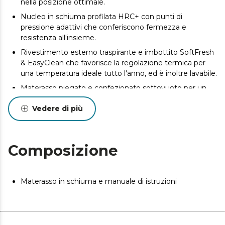
nella posizione ottimale.
Nucleo in schiuma profilata HRC+ con punti di
pressione adattivi che conferiscono fermezza e
resistenza all'insieme.
Rivestimento esterno traspirante e imbottito SoftFresh
& EasyClean che favorisce la regolazione termica per
una temperatura ideale tutto l'anno, ed è inoltre lavabile.
Materasso piegato e confezionato sottovuoto per un
facile trasporto a casa tua nelle migliori condizioni.
Vedere di più
La composizione del materasso aiuta a prevenire la
comparsa di acari, batteri e funghi.
N / A
Composizione
N / A
N / A
Materasso in schiuma e manuale di istruzioni
N / A
N / A