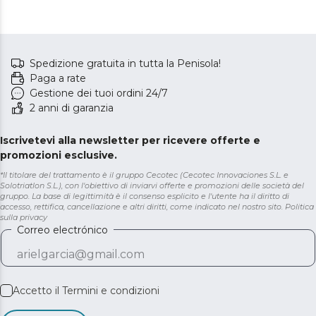
Spedizione gratuita in tutta la Penisola!
Paga a rate
Gestione dei tuoi ordini 24/7
2 anni di garanzia
Iscrivetevi alla newsletter per ricevere offerte e
promozioni esclusive.
*Il titolare del trattamento è il gruppo Cecotec (Cecotec Innovaciones S.L. e
Solotriatlon S.L.), con l'obiettivo di inviarvi offerte e promozioni delle società del
gruppo. La base di legittimità è il consenso esplicito e l'utente ha il diritto di
accesso, rettifica, cancellazione e altri diritti, come indicato nel nostro sito.
Politica
sulla privacy
Correo electrónico
Accetto il
Termini e condizioni