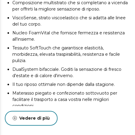
Composizione multistrato che si completano a vicenda
per offrirti la migliore sensazione di riposo.
ViscoSense, strato viscoelastico che si adatta alle linee
del tuo corpo.
Nucleo FoamVital che fornisce fermezza e resistenza
all'insieme.
Tessuto SoftTouch che garantisce elasticità,
morbidezza, elevata traspirabilità, resistenza e facile
pulizia.
DualSystem bifacciale. Goditi la sensazione di fresco
d'estate e di calore d'inverno.
Il tuo riposo ottimale non dipende dalla stagione.
Materasso piegato e confezionato sottovuoto per
facilitare il trasporto a casa vostra nelle migliori
condizioni.
La composizione del materasso previene la comparsa di
Vedere di più
acari, batteri e funghi.